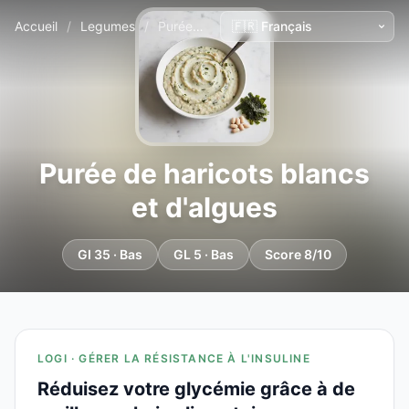
Accueil
/
Legumes
/
Purée de haricots blancs et d'algues
Purée de haricots blancs
et d'algues
GI 35 · Bas
GL 5 · Bas
Score 8/10
LOGI · GÉRER LA RÉSISTANCE À L'INSULINE
Réduisez votre glycémie grâce à de