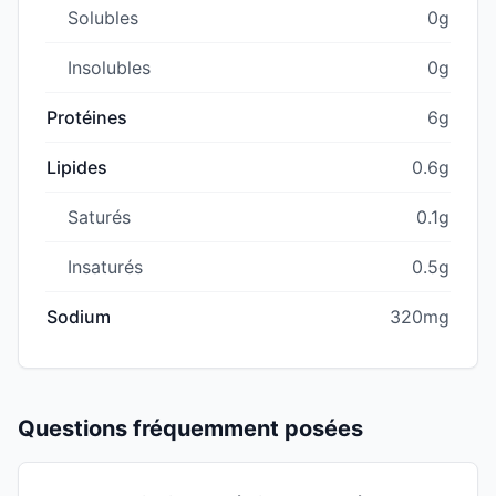
Solubles
0g
Insolubles
0g
Protéines
6g
Lipides
0.6g
Saturés
0.1g
Insaturés
0.5g
Sodium
320mg
Questions fréquemment posées