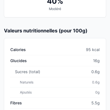
40%
Modéré
Valeurs nutritionnelles (pour 100g)
Calories
95 kcal
Glucides
16g
Sucres (total)
0.6g
Naturels
0.6g
Ajoutés
0g
Fibres
5.5g