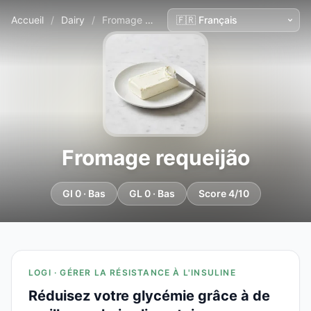
Accueil
/
Dairy
/
Fromage requeijão
Fromage requeijão
GI 0 · Bas
GL 0 · Bas
Score 4/10
LOGI · GÉRER LA RÉSISTANCE À L'INSULINE
Réduisez votre glycémie grâce à de