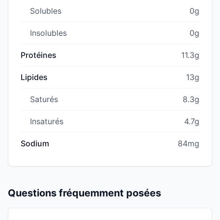
Solubles
0g
Insolubles
0g
Protéines
11.3g
Lipides
13g
Saturés
8.3g
Insaturés
4.7g
Sodium
84mg
Questions fréquemment posées