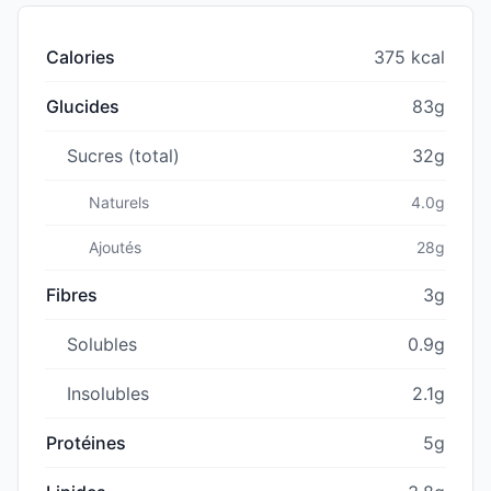
Calories
375 kcal
Glucides
83g
Sucres (total)
32g
Naturels
4.0g
Ajoutés
28g
Fibres
3g
Solubles
0.9g
Insolubles
2.1g
Protéines
5g