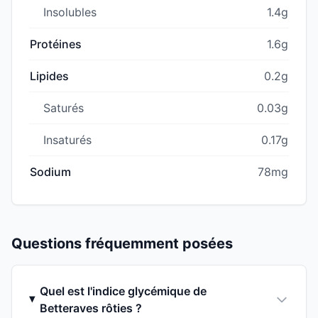
Insolubles
1.4g
Protéines
1.6g
Lipides
0.2g
Saturés
0.03g
Insaturés
0.17g
Sodium
78mg
Questions fréquemment posées
Quel est l'indice glycémique de
Betteraves rôties ?