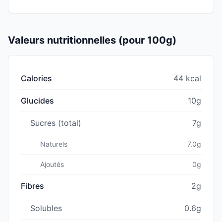
Valeurs nutritionnelles (pour 100g)
Calories
44 kcal
Glucides
10g
Sucres (total)
7g
Naturels
7.0g
Ajoutés
0g
Fibres
2g
Solubles
0.6g