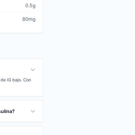
0.5g
80mg
 de IG bajo. Con
sulina?