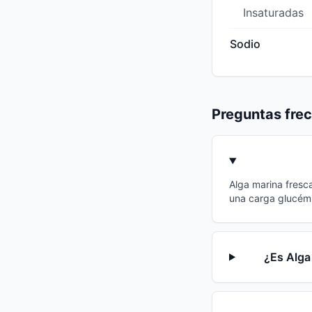
Insaturadas
Sodio
Preguntas fre
Alga marina fresca
una carga glucémi
¿Es Alga