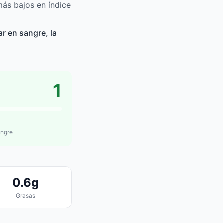
más bajos en índice
r en sangre, la
1
angre
0.6g
Grasas