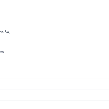
νολο)
ενα