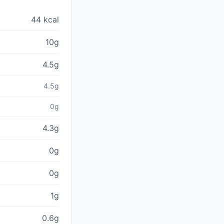
44 kcal
10g
4.5g
4.5g
0g
4.3g
0g
0g
1g
0.6g