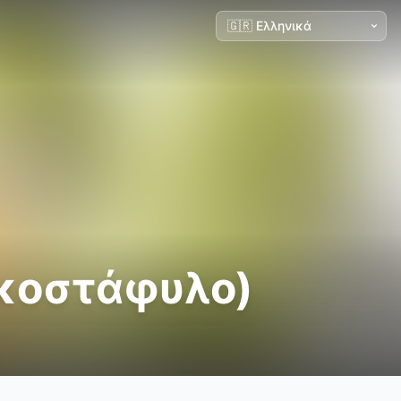
γκοστάφυλο)