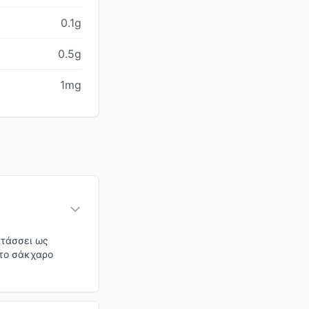
0.1g
0.5g
1mg
ατάσσει ως
στο σάκχαρο