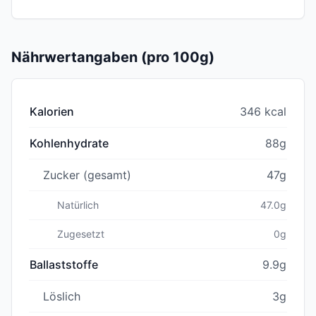
Nährwertangaben (pro 100g)
Kalorien
346 kcal
Kohlenhydrate
88g
Zucker (gesamt)
47g
Natürlich
47.0g
Zugesetzt
0g
Ballaststoffe
9.9g
Löslich
3g