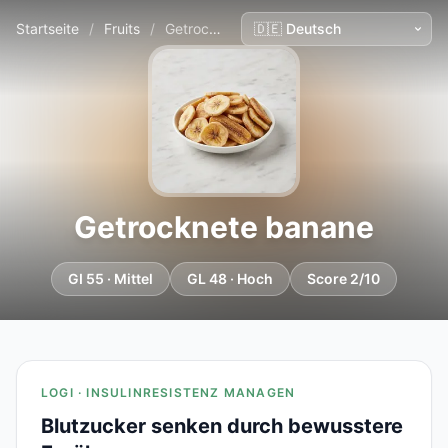
Startseite
/
Fruits
/
Getrocknete banane
Getrocknete banane
GI 55 · Mittel
GL 48 · Hoch
Score 2/10
LOGI · INSULINRESISTENZ MANAGEN
Blutzucker senken durch bewusstere