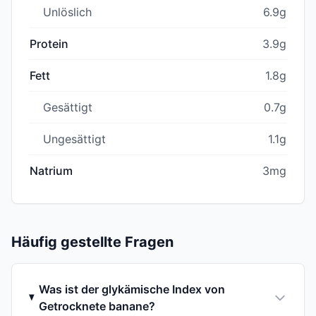
Unlöslich
6.9g
Protein
3.9g
Fett
1.8g
Gesättigt
0.7g
Ungesättigt
1.1g
Natrium
3mg
Häufig gestellte Fragen
Was ist der glykämische Index von
Getrocknete banane?