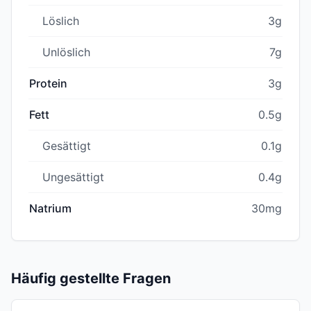
Löslich
3g
Unlöslich
7g
Protein
3g
Fett
0.5g
Gesättigt
0.1g
Ungesättigt
0.4g
Natrium
30mg
Häufig gestellte Fragen