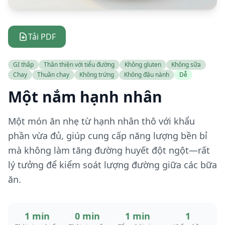
Tải PDF
GI thấp
Thân thiện với tiểu đường
Không gluten
Không sữa
Chay
Thuần chay
Không trứng
Không đậu nành
Dễ
Một nắm hạnh nhân
Một món ăn nhẹ từ hạnh nhân thô với khẩu
phần vừa đủ, giúp cung cấp năng lượng bền bỉ
mà không làm tăng đường huyết đột ngột—rất
lý tưởng để kiểm soát lượng đường giữa các bữa
ăn.
1 min
0 min
1 min
1