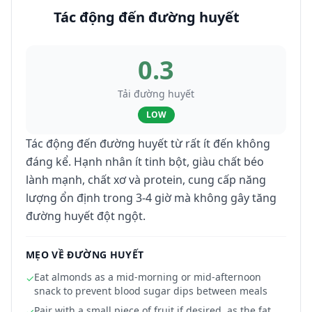
Tác động đến đường huyết
0.3
Tải đường huyết
LOW
Tác động đến đường huyết từ rất ít đến không
đáng kể. Hạnh nhân ít tinh bột, giàu chất béo
lành mạnh, chất xơ và protein, cung cấp năng
lượng ổn định trong 3-4 giờ mà không gây tăng
đường huyết đột ngột.
MẸO VỀ ĐƯỜNG HUYẾT
Eat almonds as a mid-morning or mid-afternoon
✓
snack to prevent blood sugar dips between meals
Pair with a small piece of fruit if desired, as the fat
✓