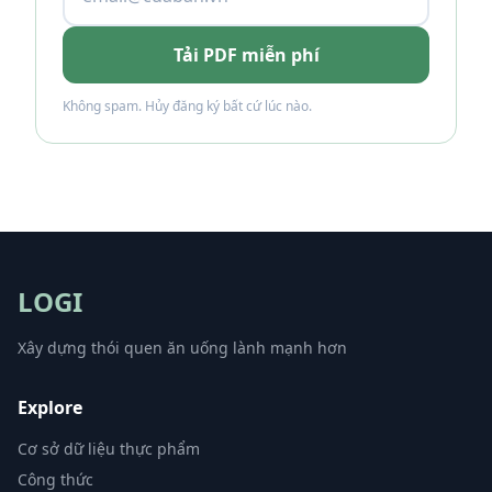
Tải PDF miễn phí
Không spam. Hủy đăng ký bất cứ lúc nào.
LOGI
Xây dựng thói quen ăn uống lành mạnh hơn
Explore
Cơ sở dữ liệu thực phẩm
Công thức