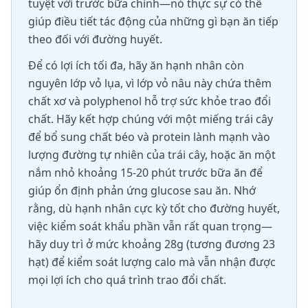
tuyệt vời trước bữa chính—nó thực sự có thể
giúp điều tiết tác động của những gì bạn ăn tiếp
theo đối với đường huyết.
Để có lợi ích tối đa, hãy ăn hạnh nhân còn
nguyên lớp vỏ lụa, vì lớp vỏ nâu này chứa thêm
chất xơ và polyphenol hỗ trợ sức khỏe trao đổi
chất. Hãy kết hợp chúng với một miếng trái cây
để bổ sung chất béo và protein lành mạnh vào
lượng đường tự nhiên của trái cây, hoặc ăn một
nắm nhỏ khoảng 15-20 phút trước bữa ăn để
giúp ổn định phản ứng glucose sau ăn. Nhớ
rằng, dù hạnh nhân cực kỳ tốt cho đường huyết,
việc kiểm soát khẩu phần vẫn rất quan trọng—
hãy duy trì ở mức khoảng 28g (tương đương 23
hạt) để kiểm soát lượng calo mà vẫn nhận được
mọi lợi ích cho quá trình trao đổi chất.