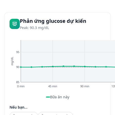
Phản ứng glucose dự kiến
Peak: 90.3 mg/dL
95
mg/dL
90
85
0 min
45 min
90 min
13
Bữa ăn này
Nếu bạn...