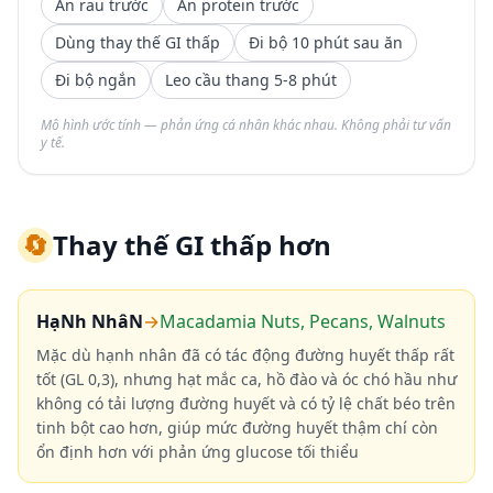
Ăn rau trước
Ăn protein trước
Dùng thay thế GI thấp
Đi bộ 10 phút sau ăn
Đi bộ ngắn
Leo cầu thang 5-8 phút
Mô hình ước tính — phản ứng cá nhân khác nhau. Không phải tư vấn
y tế.
🔄
Thay thế GI thấp hơn
HạNh NhâN
→
Macadamia Nuts, Pecans, Walnuts
Mặc dù hạnh nhân đã có tác động đường huyết thấp rất
tốt (GL 0,3), nhưng hạt mắc ca, hồ đào và óc chó hầu như
không có tải lượng đường huyết và có tỷ lệ chất béo trên
tinh bột cao hơn, giúp mức đường huyết thậm chí còn
ổn định hơn với phản ứng glucose tối thiểu