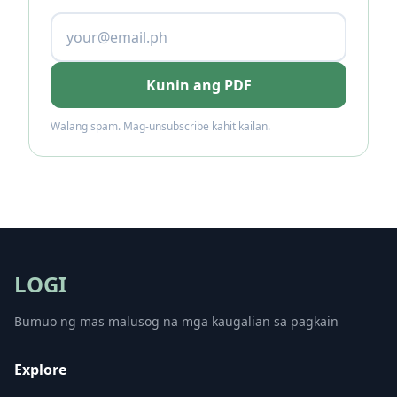
Kunin ang PDF
Walang spam. Mag-unsubscribe kahit kailan.
LOGI
Bumuo ng mas malusog na mga kaugalian sa pagkain
Explore