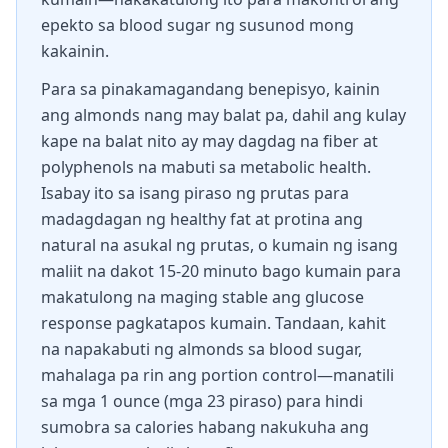
epekto sa blood sugar ng susunod mong
kakainin.
Para sa pinakamagandang benepisyo, kainin
ang almonds nang may balat pa, dahil ang kulay
kape na balat nito ay may dagdag na fiber at
polyphenols na mabuti sa metabolic health.
Isabay ito sa isang piraso ng prutas para
madagdagan ng healthy fat at protina ang
natural na asukal ng prutas, o kumain ng isang
maliit na dakot 15-20 minuto bago kumain para
makatulong na maging stable ang glucose
response pagkatapos kumain. Tandaan, kahit
na napakabuti ng almonds sa blood sugar,
mahalaga pa rin ang portion control—manatili
sa mga 1 ounce (mga 23 piraso) para hindi
sumobra sa calories habang nakukuha ang