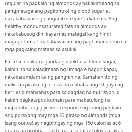
regular na pagkain ng almonds ay nakakatulong sa
pangmatagalang pagkontrol ng blood sugar at
nakakabawas ng panganib sa type 2 diabetes. Ang
healthy monounsaturated fats sa almonds ay
nakakabusog din, kaya mas matagal kang hindi
magugutom at mababawasan ang paghahanap mo sa
mga pagkaing mataas sa asukal.
Para sa pinakamagandang epekto sa blood sugar,
kainin ito sa kalagitnaan ng umaga o hapon kapag
nakakaramdam ka ng panghihina. Samahan ito ng
maliit na piraso ng prutas na mababa ang GI gaya ng
berries o mansanas para sa dagdag na nutrisyon, o
kainin pagkatapos kumain para makatulong na
mapababa ang glycemic response ng ibang pagkain.
Ang porsyong may mga 23 piraso ng almonds (mga
isang ounce) ay nagbibigay ng mga 160 calories at 6
grams na protina—sakto para sa tuloy-tuloy na lakas