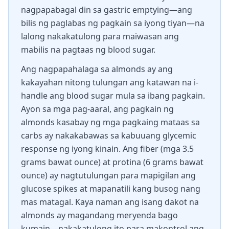
nagpapabagal din sa gastric emptying—ang
bilis ng paglabas ng pagkain sa iyong tiyan—na
lalong nakakatulong para maiwasan ang
mabilis na pagtaas ng blood sugar.
Ang nagpapahalaga sa almonds ay ang
kakayahan nitong tulungan ang katawan na i-
handle ang blood sugar mula sa ibang pagkain.
Ayon sa mga pag-aaral, ang pagkain ng
almonds kasabay ng mga pagkaing mataas sa
carbs ay nakakabawas sa kabuuang glycemic
response ng iyong kinain. Ang fiber (mga 3.5
grams bawat ounce) at protina (6 grams bawat
ounce) ay nagtutulungan para mapigilan ang
glucose spikes at mapanatili kang busog nang
mas matagal. Kaya naman ang isang dakot na
almonds ay magandang meryenda bago
kumain—nakakatulong ito para makontrol ang