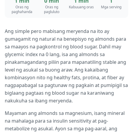
1 min
0 min
1 min
1
Oras ng
Oras ng
Kabuuang oras
Mga serving
paghahanda
pagluluto
Ang simple pero mabisang meryenda na ito ay
gumagamit ng natural na benepisyo ng almonds para
sa maayos na pagkontrol ng blood sugar. Dahil may
glycemic index na 0 lang, isa ang almonds sa
pinakamagandang piliin para mapanatiling stable ang
level ng asukal sa buong araw. Ang kakaibang
kombinasyon nito ng healthy fats, protina, at fiber ay
nagpapabagal sa pagtunaw ng pagkain at pumipigil sa
biglaang pagtaas ng blood sugar na karaniwang
nakukuha sa ibang meryenda.
Mayaman ang almonds sa magnesium, isang mineral
na mahalaga para sa insulin sensitivity at pag-
metabolize ng asukal. Ayon sa mga pag-aaral, ang