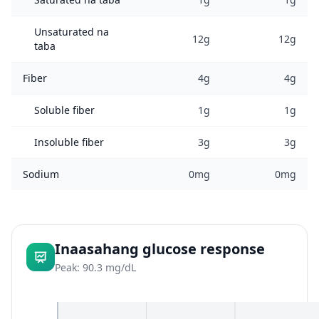
Unsaturated na
12g
12g
taba
Fiber
4g
4g
Soluble fiber
1g
1g
Insoluble fiber
3g
3g
Sodium
0mg
0mg
Inaasahang glucose response
Peak: 90.3 mg/dL