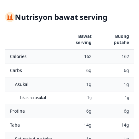
📊
Nutrisyon bawat serving
Bawat
Buong
serving
putahe
Calories
162
162
Carbs
6g
6g
Asukal
1g
1g
Likas na asukal
1g
1g
Protina
6g
6g
Taba
14g
14g
Saturated na taba
1g
1g