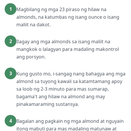
1
Magbilang ng mga 23 piraso ng hilaw na
almonds, na katumbas ng isang ounce o isang
maliit na dakot.
2
Ilagay ang mga almonds sa isang maliit na
mangkok o lalagyan para madaling makontrol
ang porsyon.
3
Kung gusto mo, i-sangag nang bahagya ang mga
almond sa tuyong kawali sa katamtamang apoy
sa loob ng 2-3 minuto para mas sumarap,
bagama't ang hilaw na almond ang may
pinakamaraming sustansya.
4
Bagalan ang pagkain ng mga almond at nguyain
itong mabuti para mas madaling matunaw at