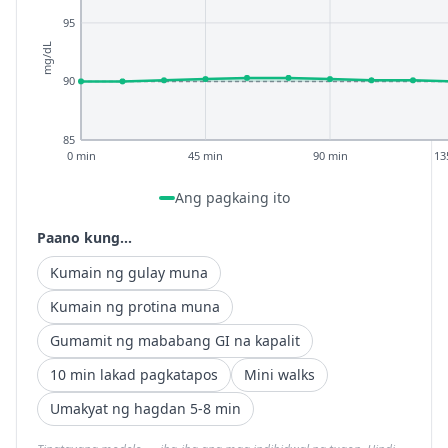
95
mg/dL
90
85
0 min
45 min
90 min
13
Ang pagkaing ito
Paano kung...
Kumain ng gulay muna
Kumain ng protina muna
Gumamit ng mababang GI na kapalit
10 min lakad pagkatapos
Mini walks
Umakyat ng hagdan 5-8 min