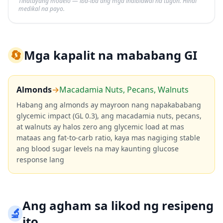
Tinatayang modelo — iba-iba ang mga indibidwal na tugon. Hindi
medikal na payo.
🔄
Mga kapalit na mababang GI
Almonds
→
Macadamia Nuts, Pecans, Walnuts
Habang ang almonds ay mayroon nang napakababang
glycemic impact (GL 0.3), ang macadamia nuts, pecans,
at walnuts ay halos zero ang glycemic load at mas
mataas ang fat-to-carb ratio, kaya mas nagiging stable
ang blood sugar levels na may kaunting glucose
response lang
Ang agham sa likod ng resipeng
🔬
ito