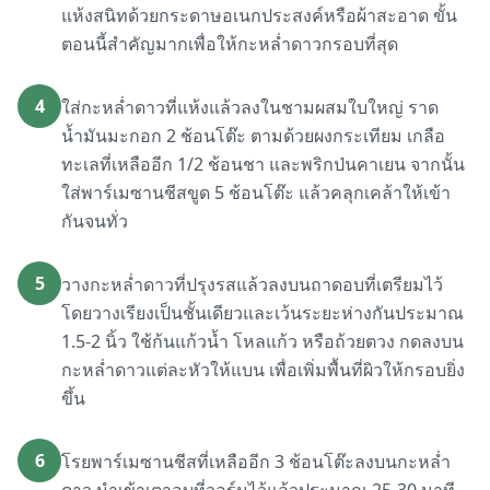
แห้งสนิทด้วยกระดาษอเนกประสงค์หรือผ้าสะอาด ขั้น
ตอนนี้สำคัญมากเพื่อให้กะหล่ำดาวกรอบที่สุด
4
ใส่กะหล่ำดาวที่แห้งแล้วลงในชามผสมใบใหญ่ ราด
น้ำมันมะกอก 2 ช้อนโต๊ะ ตามด้วยผงกระเทียม เกลือ
ทะเลที่เหลืออีก 1/2 ช้อนชา และพริกป่นคาเยน จากนั้น
ใส่พาร์เมซานชีสขูด 5 ช้อนโต๊ะ แล้วคลุกเคล้าให้เข้า
กันจนทั่ว
5
วางกะหล่ำดาวที่ปรุงรสแล้วลงบนถาดอบที่เตรียมไว้
โดยวางเรียงเป็นชั้นเดียวและเว้นระยะห่างกันประมาณ
1.5-2 นิ้ว ใช้ก้นแก้วน้ำ โหลแก้ว หรือถ้วยตวง กดลงบน
กะหล่ำดาวแต่ละหัวให้แบน เพื่อเพิ่มพื้นที่ผิวให้กรอบยิ่ง
ขึ้น
6
โรยพาร์เมซานชีสที่เหลืออีก 3 ช้อนโต๊ะลงบนกะหล่ำ