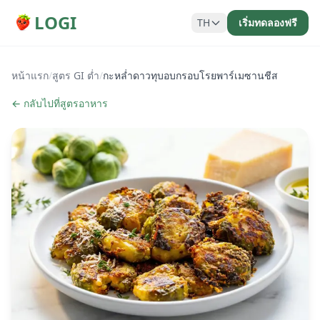
LOGI
TH
เริ่มทดลองฟรี
หน้าแรก
/
สูตร GI ต่ำ
/
กะหล่ำดาวทุบอบกรอบโรยพาร์เมซานชีส
← กลับไปที่สูตรอาหาร