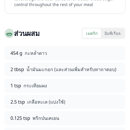
control throughout the rest of your meal
🥗
ส่วนผสม
เมตริก
อิมพีเรียล
454 g
กะหล่ำดาว
2 tbsp
น้ำมันมะกอก (และส่วนเพิ่มสำหรับทาถาดอบ)
1 tsp
กระเทียมผง
2.5 tsp
เกลือทะเล (แบ่งใช้)
0.125 tsp
พริกป่นเคเยน