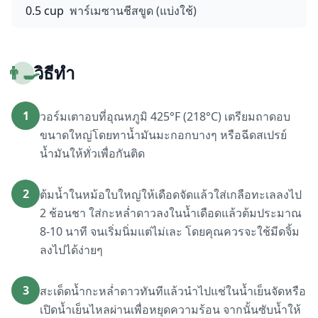
0.5 cup
พาร์เมซานชีสขูด (แบ่งใช้)
👨‍🍳
วิธีทำ
1
วอร์มเตาอบที่อุณหภูมิ 425°F (218°C) เตรียมถาดอบ
ขนาดใหญ่โดยทาน้ำมันมะกอกบางๆ หรือฉีดสเปรย์
น้ำมันให้ทั่วเพื่อกันติด
2
ต้มน้ำในหม้อใบใหญ่ให้เดือดจัดแล้วใส่เกลือทะเลลงไป
2 ช้อนชา ใส่กะหล่ำดาวลงในน้ำเดือดแล้วต้มประมาณ
8-10 นาที จนเริ่มนิ่มแต่ไม่เละ โดยคุณควรจะใช้มีดจิ้ม
ลงไปได้ง่ายๆ
3
สะเด็ดน้ำกะหล่ำดาวทันทีแล้วนำไปแช่ในน้ำเย็นจัดหรือ
เปิดน้ำเย็นไหลผ่านเพื่อหยุดความร้อน จากนั้นซับน้ำให้