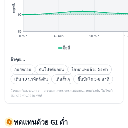
mg/dL
90
85
0 min
45 min
90 min
13
มื้อนี้
ถ้าคุณ...
กินผักก่อน
กินโปรตีนก่อน
ใช้ทดแทนด้วย GI ต่ำ
เดิน 10 นาทีหลังกิน
เดินสั้นๆ
ขึ้นบันได 5-8 นาที
โมเดลประมาณการ — การตอบสนองของแต่ละคนแตกต่างกัน ไม่ใช่คำ
แนะนำทางการแพทย์
🔄
ทดแทนด้วย GI ต่ำ