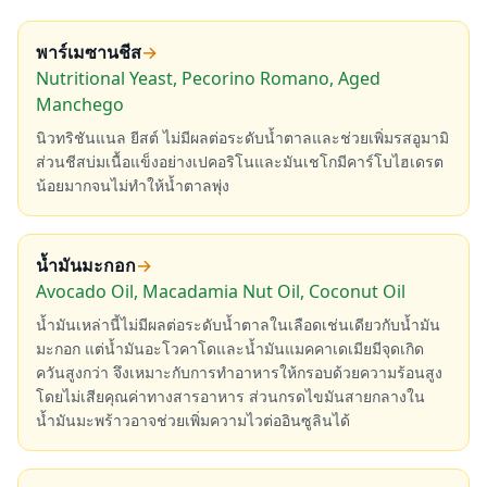
พาร์เมซานชีส
→
Nutritional Yeast, Pecorino Romano, Aged
Manchego
นิวทริชันแนล ยีสต์ ไม่มีผลต่อระดับน้ำตาลและช่วยเพิ่มรสอูมามิ
ส่วนชีสบ่มเนื้อแข็งอย่างเปคอริโนและมันเชโกมีคาร์โบไฮเดรต
น้อยมากจนไม่ทำให้น้ำตาลพุ่ง
น้ำมันมะกอก
→
Avocado Oil, Macadamia Nut Oil, Coconut Oil
น้ำมันเหล่านี้ไม่มีผลต่อระดับน้ำตาลในเลือดเช่นเดียวกับน้ำมัน
มะกอก แต่น้ำมันอะโวคาโดและน้ำมันแมคคาเดเมียมีจุดเกิด
ควันสูงกว่า จึงเหมาะกับการทำอาหารให้กรอบด้วยความร้อนสูง
โดยไม่เสียคุณค่าทางสารอาหาร ส่วนกรดไขมันสายกลางใน
น้ำมันมะพร้าวอาจช่วยเพิ่มความไวต่ออินซูลินได้