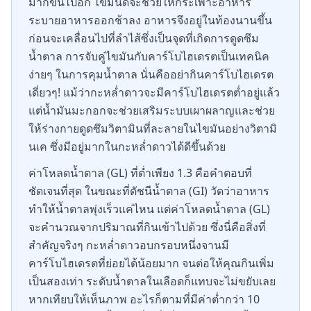
มากขึ้นไปอีก ไขมันดีจะช่วยให้กระเพาะอาหาร
ระบายอาหารออกช้าลง อาหารจึงอยู่ในท้องนานขึ้น
ก่อนจะเคลื่อนไปที่ลำไส้ซึ่งเป็นจุดที่เกิดการดูดซึม
น้ำตาล การจับคู่ไขมันกับคาร์โบไฮเดรตเป็นเทคนิค
ง่ายๆ ในการคุมน้ำตาล นั่นคืออย่ากินคาร์โบไฮเดรต
เดี่ยวๆ! แม้ว่ากะหล่ำดาวจะมีคาร์โบไฮเดรตต่ำอยู่แล้ว
แต่น้ำมันมะกอกจะช่วยเสริมระบบเผาผลาญและช่วย
ให้ร่างกายดูดซึมวิตามินที่ละลายในไขมันอย่างวิตามิ
นเค ซึ่งมีอยู่มากในกะหล่ำดาวได้ดีขึ้นด้วย
ค่าโหลดน้ำตาล (GL) ที่ต่ำเพียง 1.3 คือคำตอบที่
ชัดเจนที่สุด ในขณะที่ดัชนีน้ำตาล (GI) วัดว่าอาหาร
ทำให้น้ำตาลพุ่งเร็วแค่ไหน แต่ค่าโหลดน้ำตาล (GL)
จะคำนวณจากปริมาณที่กินเข้าไปด้วย ซึ่งนี่คือสิ่งที่
สำคัญจริงๆ กะหล่ำดาวอบกรอบหนึ่งจานมี
คาร์โบไฮเดรตที่ย่อยได้น้อยมาก จนต่อให้คุณกินเพิ่ม
เป็นสองเท่า ระดับน้ำตาลในเลือดก็แทบจะไม่ขยับเลย
หากเทียบให้เห็นภาพ อะไรก็ตามที่มีค่าต่ำกว่า 10