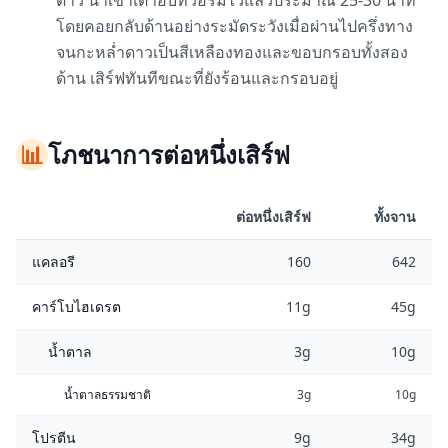
ดาว นำเข้าเตาอบที่วอร์มไว้แล้วประมาณ 25-30 นาที
โดยคอยกลับด้านอย่างระมัดระวังเมื่อผ่านไปครึ่งทาง
จนกะหล่ำดาวเป็นสีเหลืองทองและขอบกรอบทั้งสอง
ด้าน เสิร์ฟทันทีขณะที่ยังร้อนและกรอบอยู่
📊
โภชนาการต่อหนึ่งเสิร์ฟ
ต่อหนึ่งเสิร์ฟ
ทั้งจาน
แคลอรี
160
642
คาร์โบไฮเดรต
11g
45g
น้ำตาล
3g
10g
น้ำตาลธรรมชาติ
3g
10g
โปรตีน
9g
34g