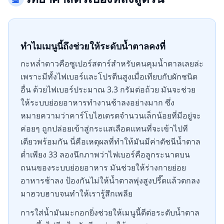
ทำไมเมนูนี้ถึงช่วยให้ระดับน้ำตาลคงที่
กะหล่ำดาวคือซูเปอร์สตาร์สำหรับคนคุมน้ำตาลเลยล่ะ
เพราะมีทั้งไฟเบอร์และโปรตีนสูงเมื่อเทียบกับผักชนิด
อื่น ด้วยไฟเบอร์ประมาณ 3.3 กรัมต่อถ้วย มันจะช่วย
ให้ระบบย่อยอาหารทำงานช้าลงอย่างมาก ซึ่ง
หมายความว่าคาร์โบไฮเดรตจำนวนเล็กน้อยที่มีอยู่จะ
ค่อยๆ ถูกปล่อยเข้าสู่กระแสเลือดแทนที่จะเข้าไปที
เดียวพร้อมกัน นี่คือเหตุผลที่ทำให้มันมีค่าดัชนีน้ำตาล
ต่ำเพียง 33 ลองนึกภาพว่าไฟเบอร์คือลูกระนาดบน
ถนนของระบบย่อยอาหาร มันช่วยให้ร่างกายย่อย
อาหารช้าลง ป้องกันไม่ให้น้ำตาลพุ่งสูงปรี๊ดแล้วตกลง
มาฮวบฮาบจนทำให้เรารู้สึกเพลีย
การใส่น้ำมันมะกอกยิ่งช่วยให้เมนูนี้ดีต่อระดับน้ำตาล