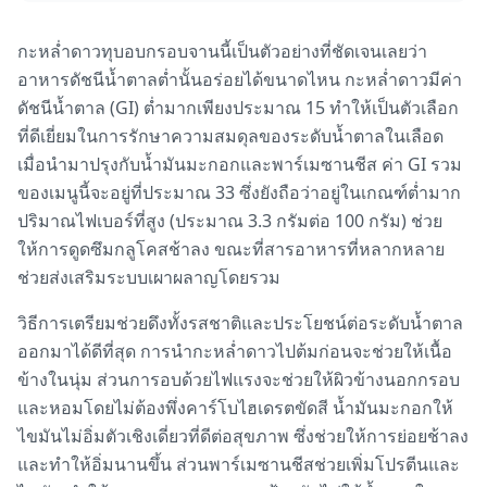
กะหล่ำดาวทุบอบกรอบจานนี้เป็นตัวอย่างที่ชัดเจนเลยว่า
อาหารดัชนีน้ำตาลต่ำนั้นอร่อยได้ขนาดไหน กะหล่ำดาวมีค่า
ดัชนีน้ำตาล (GI) ต่ำมากเพียงประมาณ 15 ทำให้เป็นตัวเลือก
ที่ดีเยี่ยมในการรักษาความสมดุลของระดับน้ำตาลในเลือด
เมื่อนำมาปรุงกับน้ำมันมะกอกและพาร์เมซานชีส ค่า GI รวม
ของเมนูนี้จะอยู่ที่ประมาณ 33 ซึ่งยังถือว่าอยู่ในเกณฑ์ต่ำมาก
ปริมาณไฟเบอร์ที่สูง (ประมาณ 3.3 กรัมต่อ 100 กรัม) ช่วย
ให้การดูดซึมกลูโคสช้าลง ขณะที่สารอาหารที่หลากหลาย
ช่วยส่งเสริมระบบเผาผลาญโดยรวม
วิธีการเตรียมช่วยดึงทั้งรสชาติและประโยชน์ต่อระดับน้ำตาล
ออกมาได้ดีที่สุด การนำกะหล่ำดาวไปต้มก่อนจะช่วยให้เนื้อ
ข้างในนุ่ม ส่วนการอบด้วยไฟแรงจะช่วยให้ผิวข้างนอกกรอบ
และหอมโดยไม่ต้องพึ่งคาร์โบไฮเดรตขัดสี น้ำมันมะกอกให้
ไขมันไม่อิ่มตัวเชิงเดี่ยวที่ดีต่อสุขภาพ ซึ่งช่วยให้การย่อยช้าลง
และทำให้อิ่มนานขึ้น ส่วนพาร์เมซานชีสช่วยเพิ่มโปรตีนและ