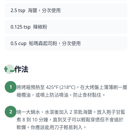
2.5 tsp
海鹽，分次使用
0.125 tsp
辣椒粉
0.5 cup
帕瑪森起司粉，分次使用
👨‍🍳
作法
1
將烤箱預熱至 425°F (218°C)。在大烤盤上薄薄刷一層
橄欖油，或噴上防沾噴油，防止食材黏住。
2
燒一大鍋水，水滾後加入 2 茶匙海鹽。放入抱子甘藍
煮 8 到 10 分鐘，直到叉子可以輕鬆穿透但不會過於
軟爛。你應該能用刀子輕易刺入。