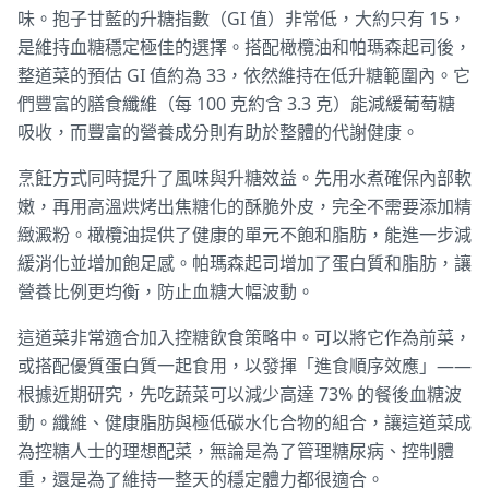
味。抱子甘藍的升糖指數（GI 值）非常低，大約只有 15，
是維持血糖穩定極佳的選擇。搭配橄欖油和帕瑪森起司後，
整道菜的預估 GI 值約為 33，依然維持在低升糖範圍內。它
們豐富的膳食纖維（每 100 克約含 3.3 克）能減緩葡萄糖
吸收，而豐富的營養成分則有助於整體的代謝健康。
烹飪方式同時提升了風味與升糖效益。先用水煮確保內部軟
嫩，再用高溫烘烤出焦糖化的酥脆外皮，完全不需要添加精
緻澱粉。橄欖油提供了健康的單元不飽和脂肪，能進一步減
緩消化並增加飽足感。帕瑪森起司增加了蛋白質和脂肪，讓
營養比例更均衡，防止血糖大幅波動。
這道菜非常適合加入控糖飲食策略中。可以將它作為前菜，
或搭配優質蛋白質一起食用，以發揮「進食順序效應」——
根據近期研究，先吃蔬菜可以減少高達 73% 的餐後血糖波
動。纖維、健康脂肪與極低碳水化合物的組合，讓這道菜成
為控糖人士的理想配菜，無論是為了管理糖尿病、控制體
重，還是為了維持一整天的穩定體力都很適合。