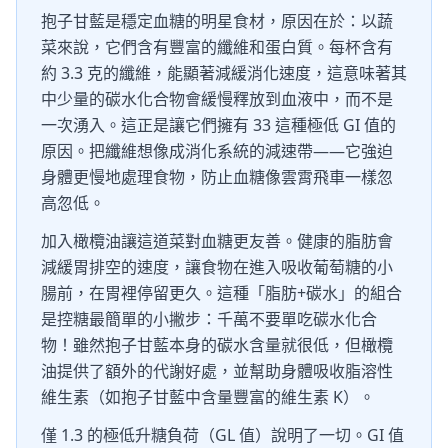
抱子甘藍是穩定血糖的明星食材，原因在於：以蔬
菜來說，它們含有豐富的纖維和蛋白質。每杯含有
約 3.3 克的纖維，能顯著減緩消化速度，這意味著其
中少量的碳水化合物會緩慢釋放到血液中，而不是
一次湧入。這正是讓它們擁有 33 這種極低 GI 值的
原因。把纖維想像成消化系統的減速帶——它強迫
身體更慢地處理食物，防止血糖像雲霄飛車一樣忽
高忽低。
加入橄欖油讓這道菜對血糖更友善。健康的脂肪會
減緩胃排空的速度，讓食物在進入吸收葡萄糖的小
腸前，在胃裡停留更久。這種「脂肪+碳水」的組合
是控糖最簡單的小撇步：千萬不要單吃碳水化合
物！雖然抱子甘藍本身的碳水含量就很低，但橄欖
油提供了額外的代謝好處，並幫助身體吸收脂溶性
維生素（如抱子甘藍中含量豐富的維生素 K）。
僅 1.3 的極低升糖負荷（GL 值）說明了一切。GI 值