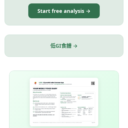
Start free analysis →
低GI食譜 →