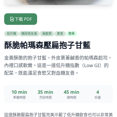
下載 PDF
低升糖
糖尿病友善
無麩質
素食
簡單
酥脆帕瑪森壓扁抱子甘藍
金黃酥脆的抱子甘藍，外皮裹著鹹香的帕瑪森起司，
內裡口感軟嫩。這是一道低升糖指數（Low GI）的
配菜，既能滿足食慾又對血糖友善。
10 min
35 min
45 min
4
準備時間
烹飪時間
總時間
份量
這道酥脆壓扁抱子甘藍完美示範了低升糖飲食也可以非常美