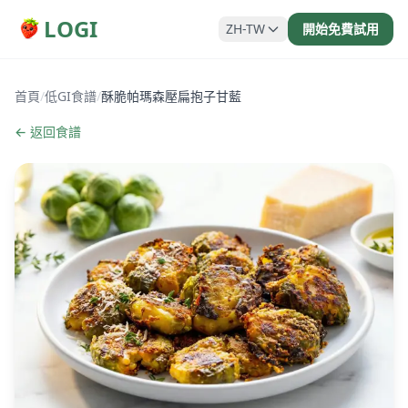
LOGI
ZH-TW
開始免費試用
首頁
/
低GI食譜
/
酥脆帕瑪森壓扁抱子甘藍
← 返回食譜