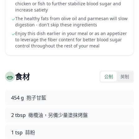
chicken or fish to further stabilize blood sugar and
increase satiety
The healthy fats from olive oil and parmesan will slow
✓
digestion - don't skip these ingredients
Enjoy this dish earlier in your meal or as an appetizer
✓
to leverage the fiber content for better blood sugar
control throughout the rest of your meal
🥗
食材
公制
英制
454 g
抱子甘藍
2 tbsp
橄欖油，另備少量塗抹烤盤
1 tsp
蒜粉