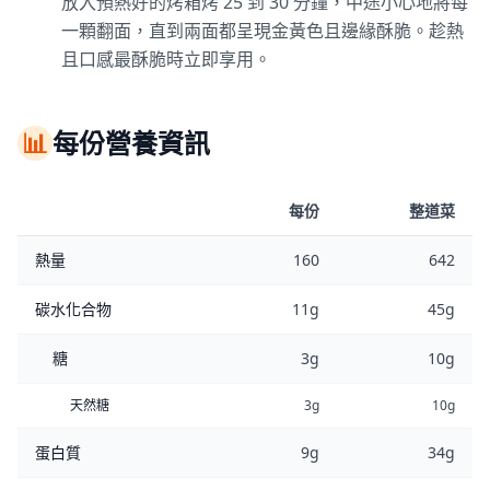
放入預熱好的烤箱烤 25 到 30 分鐘，中途小心地將每
一顆翻面，直到兩面都呈現金黃色且邊緣酥脆。趁熱
且口感最酥脆時立即享用。
📊
每份營養資訊
每份
整道菜
熱量
160
642
碳水化合物
11g
45g
糖
3g
10g
天然糖
3g
10g
蛋白質
9g
34g