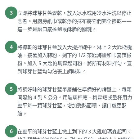
3
立即將球芽甘藍瀝乾，放入冰水或用冷水沖洗以停止
烹煮。用廚房紙巾或乾淨的抹布將它們完全擦乾——
這一步是讓口感達到最酥脆的關鍵。
4
將擦乾的球芽甘藍放入大攪拌碗中。淋上 2 大匙橄欖
油，接著加入蒜粉、剩下的 1/2 茶匙海鹽和卡宴辣椒
粉。加入 5 大匙帕瑪森起司粉，將所有材料拌勻，直
到球芽甘藍均勻沾裹上調味料。
5
將調好味的球芽甘藍單層鋪在準備好的烤盤上，每顆
間隔約 4 到 5 公分。用玻璃杯底、梅森罐或量杯用力
壓平每一顆球芽甘藍，增加受熱面積，讓口感更酥
脆。
6
在壓平的球芽甘藍上撒上剩下的 3 大匙帕瑪森起司。