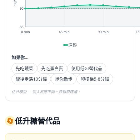
mg/dL
90
85
0 min
45 min
90 min
13
這餐
如果你...
先吃蔬菜
先吃蛋白質
使用低GI替代品
飯後走路10分鐘
迷你散步
爬樓梯5-8分鐘
估計模型 — 個人反應不同。非醫療建議。
🔄
低升糖替代品