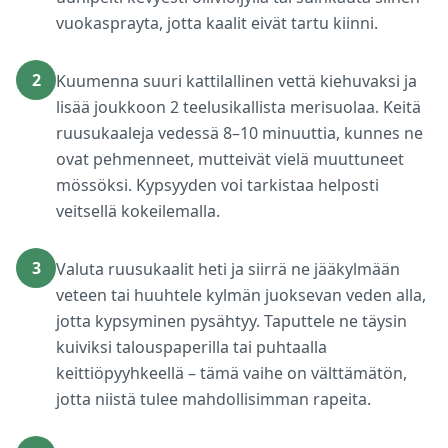
vuokasprayta, jotta kaalit eivät tartu kiinni.
2
Kuumenna suuri kattilallinen vettä kiehuvaksi ja
lisää joukkoon 2 teelusikallista merisuolaa. Keitä
ruusukaaleja vedessä 8–10 minuuttia, kunnes ne
ovat pehmenneet, mutteivät vielä muuttuneet
mössöksi. Kypsyyden voi tarkistaa helposti
veitsellä kokeilemalla.
3
Valuta ruusukaalit heti ja siirrä ne jääkylmään
veteen tai huuhtele kylmän juoksevan veden alla,
jotta kypsyminen pysähtyy. Taputtele ne täysin
kuiviksi talouspaperilla tai puhtaalla
keittiöpyyhkeellä – tämä vaihe on välttämätön,
jotta niistä tulee mahdollisimman rapeita.