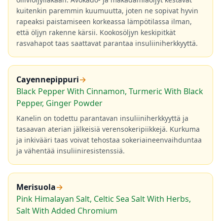
kuitenkin paremmin kuumuutta, joten ne sopivat hyvin
rapeaksi paistamiseen korkeassa lämpötilassa ilman,
että öljyn rakenne kärsii. Kookosöljyn keskipitkät
rasvahapot taas saattavat parantaa insuliiniherkkyyttä.
Cayennepippuri
→
Black Pepper With Cinnamon, Turmeric With Black
Pepper, Ginger Powder
Kanelin on todettu parantavan insuliiniherkkyyttä ja
tasaavan aterian jälkeisiä verensokeripiikkejä. Kurkuma
ja inkivääri taas voivat tehostaa sokeriaineenvaihduntaa
ja vähentää insuliiniresistenssiä.
Merisuola
→
Pink Himalayan Salt, Celtic Sea Salt With Herbs,
Salt With Added Chromium