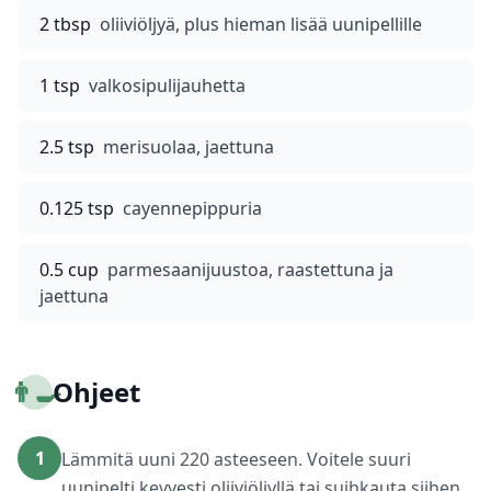
2 tbsp
oliiviöljyä, plus hieman lisää uunipellille
1 tsp
valkosipulijauhetta
2.5 tsp
merisuolaa, jaettuna
0.125 tsp
cayennepippuria
0.5 cup
parmesaanijuustoa, raastettuna ja
jaettuna
👨‍🍳
Ohjeet
1
Lämmitä uuni 220 asteeseen. Voitele suuri
uunipelti kevyesti oliiviöljyllä tai suihkauta siihen