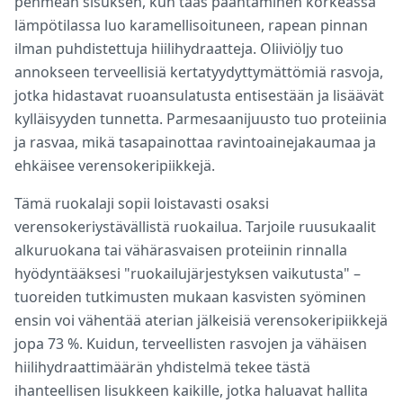
pehmeän sisuksen, kun taas paahtaminen korkeassa
lämpötilassa luo karamellisoituneen, rapean pinnan
ilman puhdistettuja hiilihydraatteja. Oliiviöljy tuo
annokseen terveellisiä kertatyydyttymättömiä rasvoja,
jotka hidastavat ruoansulatusta entisestään ja lisäävät
kylläisyyden tunnetta. Parmesaanijuusto tuo proteiinia
ja rasvaa, mikä tasapainottaa ravintoainejakaumaa ja
ehkäisee verensokeripiikkejä.
Tämä ruokalaji sopii loistavasti osaksi
verensokeriystävällistä ruokailua. Tarjoile ruusukaalit
alkuruokana tai vähärasvaisen proteiinin rinnalla
hyödyntääksesi "ruokailujärjestyksen vaikutusta" –
tuoreiden tutkimusten mukaan kasvisten syöminen
ensin voi vähentää aterian jälkeisiä verensokeripiikkejä
jopa 73 %. Kuidun, terveellisten rasvojen ja vähäisen
hiilihydraattimäärän yhdistelmä tekee tästä
ihanteellisen lisukkeen kaikille, jotka haluavat hallita