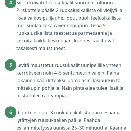
4
Siirrä kuivatut ruusukaalit suureen kulhoon.
Pirskottele päälle 2 ruokalusikallista oliiviöljyä ja
lisää valkosipulijauhe, loput puoli teelusikallista
merisuolaa sekä cayennepippuri. Lisää 5
ruokalusikallista raastettua parmesaania ja
sekoita kaikki keskenään, kunnes kaalit ovat
tasaisesti maustuneet.
5
Levitä maustetut ruusukaalit uunipellille yhteen
kerrokseen noin 4–5 senttimetrin välein. Paina
jokainen kaali litteäksi juomalasin, lasipurkin tai
mittakupin pohjalla. Näin pinta-alaa tulee lisää ja
niistä tulee rapeampia.
6
Ripottele loput 3 ruokalusikallista parmesaania
lytättyjen ruusukaalien päälle. Paahda
esilämmitetyssä uunissa 25–30 minuuttia. Käännä