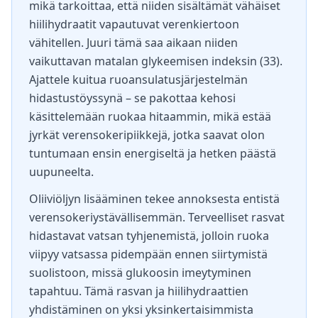
mikä tarkoittaa, että niiden sisältämät vähäiset
hiilihydraatit vapautuvat verenkiertoon
vähitellen. Juuri tämä saa aikaan niiden
vaikuttavan matalan glykeemisen indeksin (33).
Ajattele kuitua ruoansulatusjärjestelmän
hidastustöyssynä – se pakottaa kehosi
käsittelemään ruokaa hitaammin, mikä estää
jyrkät verensokeripiikkejä, jotka saavat olon
tuntumaan ensin energiseltä ja hetken päästä
uupuneelta.
Oliiviöljyn lisääminen tekee annoksesta entistä
verensokeriystävällisemmän. Terveelliset rasvat
hidastavat vatsan tyhjenemistä, jolloin ruoka
viipyy vatsassa pidempään ennen siirtymistä
suolistoon, missä glukoosin imeytyminen
tapahtuu. Tämä rasvan ja hiilihydraattien
yhdistäminen on yksi yksinkertaisimmista