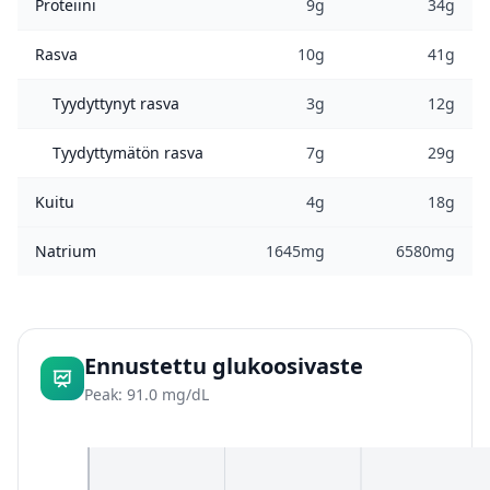
Proteiini
9g
34g
Rasva
10g
41g
Tyydyttynyt rasva
3g
12g
Tyydyttymätön rasva
7g
29g
Kuitu
4g
18g
Natrium
1645mg
6580mg
Ennustettu glukoosivaste
Peak: 91.0 mg/dL