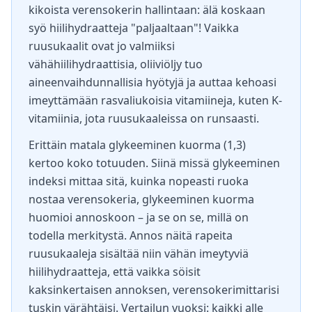
kikoista verensokerin hallintaan: älä koskaan
syö hiilihydraatteja "paljaaltaan"! Vaikka
ruusukaalit ovat jo valmiiksi
vähähiilihydraattisia, oliiviöljy tuo
aineenvaihdunnallisia hyötyjä ja auttaa kehoasi
imeyttämään rasvaliukoisia vitamiineja, kuten K-
vitamiinia, jota ruusukaaleissa on runsaasti.
Erittäin matala glykeeminen kuorma (1,3)
kertoo koko totuuden. Siinä missä glykeeminen
indeksi mittaa sitä, kuinka nopeasti ruoka
nostaa verensokeria, glykeeminen kuorma
huomioi annoskoon – ja se on se, millä on
todella merkitystä. Annos näitä rapeita
ruusukaaleja sisältää niin vähän imeytyviä
hiilihydraatteja, että vaikka söisit
kaksinkertaisen annoksen, verensokerimittarisi
tuskin värähtäisi. Vertailun vuoksi: kaikki alle