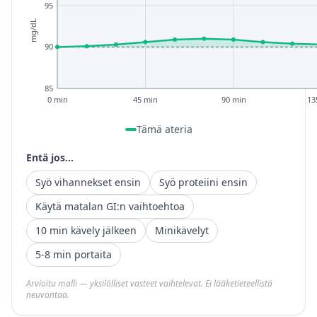
95
mg/dL
90
85
0 min
45 min
90 min
13
Tämä ateria
Entä jos...
Syö vihannekset ensin
Syö proteiini ensin
Käytä matalan GI:n vaihtoehtoa
10 min kävely jälkeen
Minikävelyt
5-8 min portaita
Arvioitu malli — yksilölliset vasteet vaihtelevat. Ei lääketieteellistä
neuvontaa.