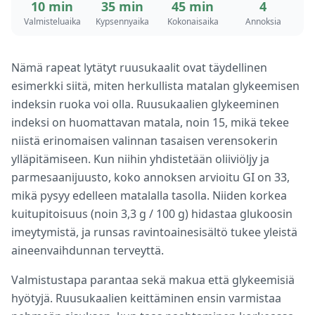
10 min
35 min
45 min
4
Valmisteluaika
Kypsennyaika
Kokonaisaika
Annoksia
Nämä rapeat lytätyt ruusukaalit ovat täydellinen
esimerkki siitä, miten herkullista matalan glykeemisen
indeksin ruoka voi olla. Ruusukaalien glykeeminen
indeksi on huomattavan matala, noin 15, mikä tekee
niistä erinomaisen valinnan tasaisen verensokerin
ylläpitämiseen. Kun niihin yhdistetään oliiviöljy ja
parmesaanijuusto, koko annoksen arvioitu GI on 33,
mikä pysyy edelleen matalalla tasolla. Niiden korkea
kuitupitoisuus (noin 3,3 g / 100 g) hidastaa glukoosin
imeytymistä, ja runsas ravintoainesisältö tukee yleistä
aineenvaihdunnan terveyttä.
Valmistustapa parantaa sekä makua että glykeemisiä
hyötyjä. Ruusukaalien keittäminen ensin varmistaa