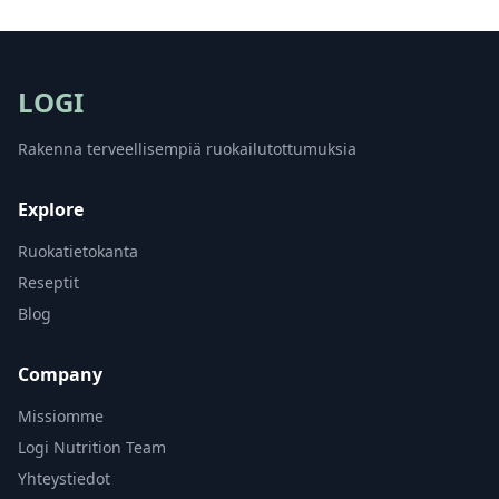
LOGI
Rakenna terveellisempiä ruokailutottumuksia
Explore
Ruokatietokanta
Reseptit
Blog
Company
Missiomme
Logi Nutrition Team
Yhteystiedot