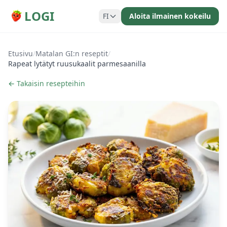
LOGI
FI
Aloita ilmainen kokeilu
Etusivu
/
Matalan GI:n reseptit
/
Rapeat lytätyt ruusukaalit parmesaanilla
← Takaisin resepteihin