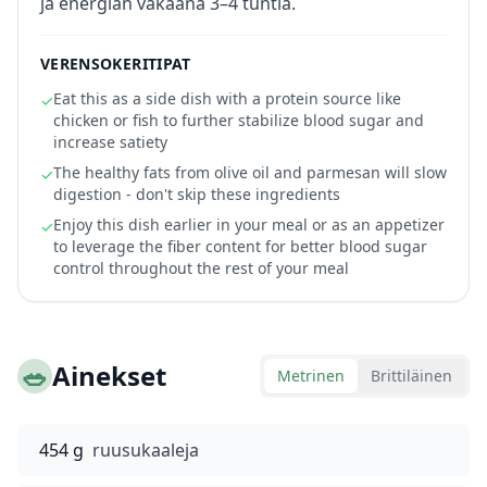
ja energian vakaana 3–4 tuntia.
VERENSOKERITIPAT
Eat this as a side dish with a protein source like
✓
chicken or fish to further stabilize blood sugar and
increase satiety
The healthy fats from olive oil and parmesan will slow
✓
digestion - don't skip these ingredients
Enjoy this dish earlier in your meal or as an appetizer
✓
to leverage the fiber content for better blood sugar
control throughout the rest of your meal
🥗
Ainekset
Metrinen
Brittiläinen
454 g
ruusukaaleja