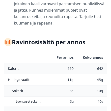
jokainen kaali varovasti paistamisen puolivälissä
ja jatka, kunnes molemmat puolet ovat
kullanruskeita ja reunoilta rapeita. Tarjoile heti
kuumana ja rapeana.
📊
Ravintosisältö per annos
Per annos
Koko annos
Kalorit
160
642
Hiilihydraatit
11g
45g
Sokerit
3g
10g
Luontaiset sokerit
3g
10g