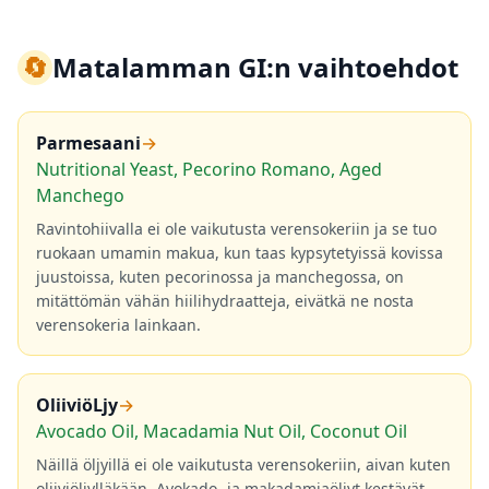
🔄
Matalamman GI:n vaihtoehdot
Parmesaani
→
Nutritional Yeast, Pecorino Romano, Aged
Manchego
Ravintohiivalla ei ole vaikutusta verensokeriin ja se tuo
ruokaan umamin makua, kun taas kypsytetyissä kovissa
juustoissa, kuten pecorinossa ja manchegossa, on
mitättömän vähän hiilihydraatteja, eivätkä ne nosta
verensokeria lainkaan.
OliiviöLjy
→
Avocado Oil, Macadamia Nut Oil, Coconut Oil
Näillä öljyillä ei ole vaikutusta verensokeriin, aivan kuten
oliiviöljylläkään. Avokado- ja makadamiaöljyt kestävät