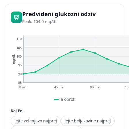
Predvideni glukozni odziv
Peak: 104.0 mg/dL
110
105
100
mg/dL
95
90
85
0 min
45 min
90 min
13
Ta obrok
Kaj če...
Jejte zelenjavo najprej
Jejte beljakovine najprej