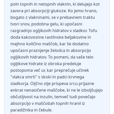
poln topnih in netopnih vlaknin, ki delujejo kot
zavora pri absorpciji glukoze. Ko jemo hrano,
bogato z vlakninami, se v prebavnem traktu
tvori snov, podobna gelu, ki upočasni
razgradnjo ogljikovih hidratov v sladkor. Tofu
doda kakovostne rastlinske beljakovine in
majhno količino maščob, kar še dodatno
upočasni praznjenje želodca in absorpcijo
ogljikovih hidratov. To pomeni, da vaše telo
ogljikove hidrate iz obroka predeluje
postopoma več ur, kar preprečuje učinek
"vlakca smrti" s skoki in padci krvnega
sladkorja. Oljčno olje prispeva srcu prijazne
enkrat nenasičene maščobe, ki ne le izboljšujejo
občutljivost na inzulin, temveč tudi povečajo
absorpcijo v maščobah topnih hranil iz
paradižnika in čebule.