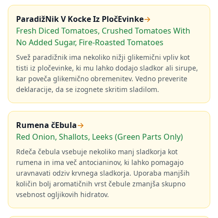
ParadižNik V Kocke Iz PločEvinke
→
Fresh Diced Tomatoes, Crushed Tomatoes With
No Added Sugar, Fire-Roasted Tomatoes
Svež paradižnik ima nekoliko nižji glikemični vpliv kot
tisti iz pločevinke, ki mu lahko dodajo sladkor ali sirupe,
kar poveča glikemično obremenitev. Vedno preverite
deklaracije, da se izognete skritim sladilom.
Rumena čEbula
→
Red Onion, Shallots, Leeks (Green Parts Only)
Rdeča čebula vsebuje nekoliko manj sladkorja kot
rumena in ima več antocianinov, ki lahko pomagajo
uravnavati odziv krvnega sladkorja. Uporaba manjših
količin bolj aromatičnih vrst čebule zmanjša skupno
vsebnost ogljikovih hidratov.