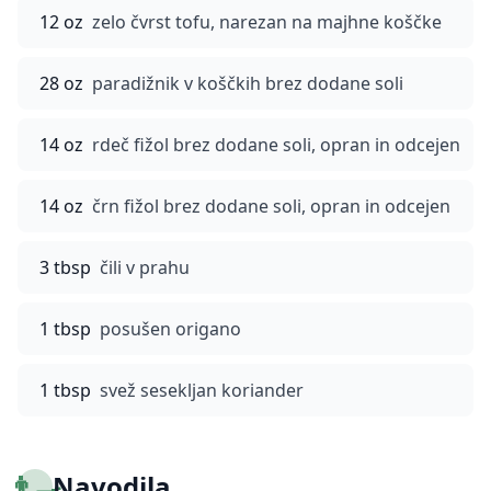
12 oz
zelo čvrst tofu, narezan na majhne koščke
28 oz
paradižnik v koščkih brez dodane soli
14 oz
rdeč fižol brez dodane soli, opran in odcejen
14 oz
črn fižol brez dodane soli, opran in odcejen
3 tbsp
čili v prahu
1 tbsp
posušen origano
1 tbsp
svež sesekljan koriander
👨‍🍳
Navodila