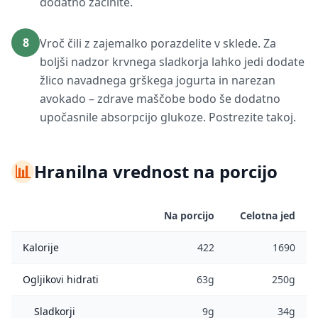
dodatno začinite.
8
Vroč čili z zajemalko porazdelite v sklede. Za
boljši nadzor krvnega sladkorja lahko jedi dodate
žlico navadnega grškega jogurta in narezan
avokado – zdrave maščobe bodo še dodatno
upočasnile absorpcijo glukoze. Postrezite takoj.
📊
Hranilna vrednost na porcijo
Na porcijo
Celotna jed
Kalorije
422
1690
Ogljikovi hidrati
63g
250g
Sladkorji
9g
34g