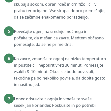
skupaj s sokom, opran rdeč in črn fižol, čili v
prahu ter origano. Vse skupaj dobro premešajte,
da se začimbe enakomerno porazdelijo.
5
Povečajte ogenj na srednje močnega in
počakajte, da mešanica zavre. Medtem občasno
pomešajte, da se ne prime dna.
6
Ko zavre, zmanjšajte ogenj na nizko temperaturo
in pustite čili nepokrit vreti 30 minut. Pomešajte
vsakih 8–10 minut. Okusi se bodo povezali,
tekočina pa bo nekoliko povrela, da dobite gosto
in nasitno jed.
7
Lonec odstavite z ognja in vmešajte sveže
sesekljan koriander. Poskusite in po potrebi