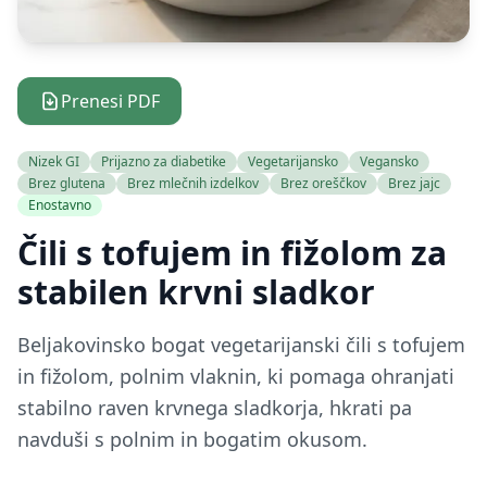
Prenesi PDF
Nizek GI
Prijazno za diabetike
Vegetarijansko
Vegansko
Brez glutena
Brez mlečnih izdelkov
Brez oreščkov
Brez jajc
Enostavno
Čili s tofujem in fižolom za
stabilen krvni sladkor
Beljakovinsko bogat vegetarijanski čili s tofujem
in fižolom, polnim vlaknin, ki pomaga ohranjati
stabilno raven krvnega sladkorja, hkrati pa
navduši s polnim in bogatim okusom.