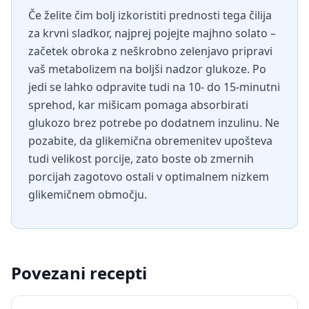
Če želite čim bolj izkoristiti prednosti tega čilija
za krvni sladkor, najprej pojejte majhno solato –
začetek obroka z neškrobno zelenjavo pripravi
vaš metabolizem na boljši nadzor glukoze. Po
jedi se lahko odpravite tudi na 10- do 15-minutni
sprehod, kar mišicam pomaga absorbirati
glukozo brez potrebe po dodatnem inzulinu. Ne
pozabite, da glikemična obremenitev upošteva
tudi velikost porcije, zato boste ob zmernih
porcijah zagotovo ostali v optimalnem nizkem
glikemičnem območju.
Povezani recepti