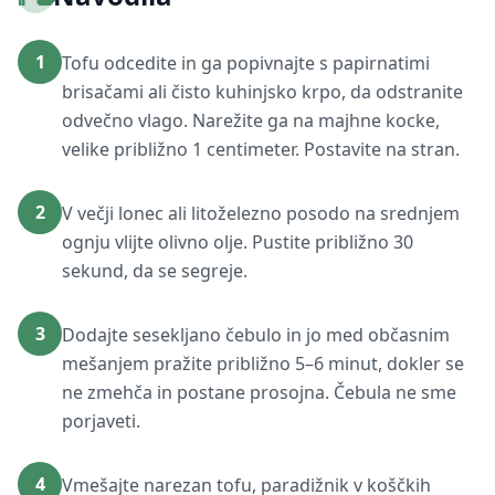
1
Tofu odcedite in ga popivnajte s papirnatimi
brisačami ali čisto kuhinjsko krpo, da odstranite
odvečno vlago. Narežite ga na majhne kocke,
velike približno 1 centimeter. Postavite na stran.
2
V večji lonec ali litoželezno posodo na srednjem
ognju vlijte olivno olje. Pustite približno 30
sekund, da se segreje.
3
Dodajte sesekljano čebulo in jo med občasnim
mešanjem pražite približno 5–6 minut, dokler se
ne zmehča in postane prosojna. Čebula ne sme
porjaveti.
4
Vmešajte narezan tofu, paradižnik v koščkih