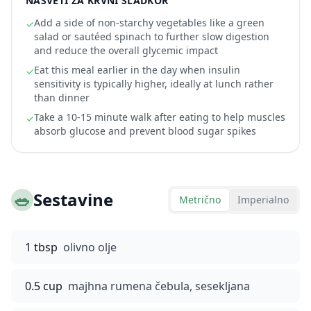
NASVETI ZA KRVNI SLADKOR
Add a side of non-starchy vegetables like a green
✓
salad or sautéed spinach to further slow digestion
and reduce the overall glycemic impact
Eat this meal earlier in the day when insulin
✓
sensitivity is typically higher, ideally at lunch rather
than dinner
Take a 10-15 minute walk after eating to help muscles
✓
absorb glucose and prevent blood sugar spikes
🥗
Sestavine
Metrično
Imperialno
1 tbsp
olivno olje
0.5 cup
majhna rumena čebula, sesekljana