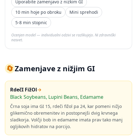
Uporabite zamenjavo z nizkim GI
10 min hoje po obroku
Mini sprehodi
5-8 min stopnic
Ocenjen model — individualni odzivi se razlikujejo. Ni zdravniški
nasvet.
🔄
Zamenjave z nižjim GI
RdečI FižOl
→
Black Soybeans, Lupini Beans, Edamame
Črna soja ima GI 15, rdeči fižol pa 24, kar pomeni nižjo
glikemično obremenitev in postopnejši dvig krvnega
sladkorja. Volčji bob in edamame imata prav tako manj
ogljikovih hidratov na porcijo.