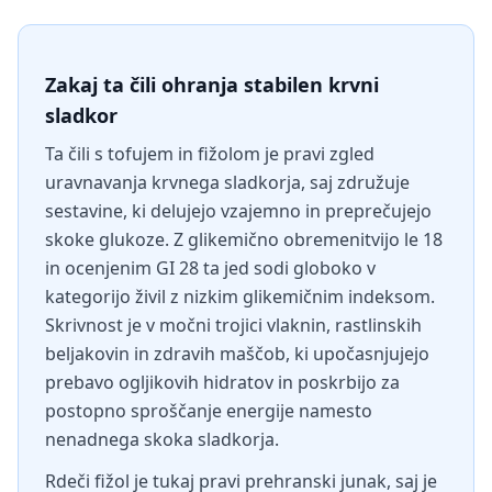
Zakaj ta čili ohranja stabilen krvni
sladkor
Ta čili s tofujem in fižolom je pravi zgled
uravnavanja krvnega sladkorja, saj združuje
sestavine, ki delujejo vzajemno in preprečujejo
skoke glukoze. Z glikemično obremenitvijo le 18
in ocenjenim GI 28 ta jed sodi globoko v
kategorijo živil z nizkim glikemičnim indeksom.
Skrivnost je v močni trojici vlaknin, rastlinskih
beljakovin in zdravih maščob, ki upočasnjujejo
prebavo ogljikovih hidratov in poskrbijo za
postopno sproščanje energije namesto
nenadnega skoka sladkorja.
Rdeči fižol je tukaj pravi prehranski junak, saj je