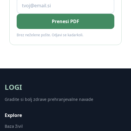
Prenesi PDF
Brez neželene pošte. Odjavi se kadarkoli.
LOGI
Gradite si bolj zdrave prehranjevalne navade
Explore
Baza živil