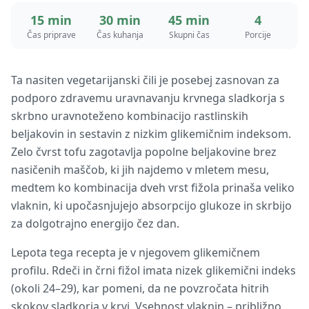
15 min
30 min
45 min
4
Čas priprave
Čas kuhanja
Skupni čas
Porcije
Ta nasiten vegetarijanski čili je posebej zasnovan za
podporo zdravemu uravnavanju krvnega sladkorja s
skrbno uravnoteženo kombinacijo rastlinskih
beljakovin in sestavin z nizkim glikemičnim indeksom.
Zelo čvrst tofu zagotavlja popolne beljakovine brez
nasičenih maščob, ki jih najdemo v mletem mesu,
medtem ko kombinacija dveh vrst fižola prinaša veliko
vlaknin, ki upočasnjujejo absorpcijo glukoze in skrbijo
za dolgotrajno energijo čez dan.
Lepota tega recepta je v njegovem glikemičnem
profilu. Rdeči in črni fižol imata nizek glikemični indeks
(okoli 24–29), kar pomeni, da ne povzročata hitrih
skokov sladkorja v krvi. Vsebnost vlaknin – približno