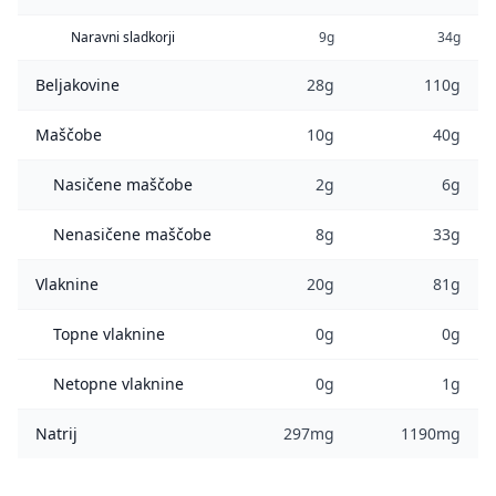
Naravni sladkorji
9g
34g
Beljakovine
28g
110g
Maščobe
10g
40g
Nasičene maščobe
2g
6g
Nenasičene maščobe
8g
33g
Vlaknine
20g
81g
Topne vlaknine
0g
0g
Netopne vlaknine
0g
1g
Natrij
297mg
1190mg