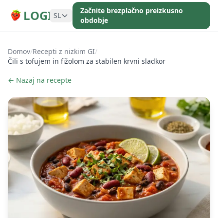
Začnite brezplačno preizkusno
LOGI
SL
obdobje
Domov
/
Recepti z nizkim GI
/
Čili s tofujem in fižolom za stabilen krvni sladkor
← Nazaj na recepte