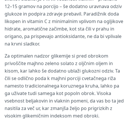
12–15 gramov na porcijo – še dodatno uravnava odziv
glukoze in podpira zdravje prebavil. Paradižnik doda
likopen in vitamin C z minimalnim vplivom na ogljikove
hidrate, aromatične začimbe, kot sta čili v prahu in
origano, pa prispevajo antioksidante, ne da bi vplivale
na krvni sladkor.
Za optimalen nadzor glikemije si pred obrokom
privoščite majhno zeleno solato z oljčnim oljem in
kisom, kar lahko še dodatno ublaži glukozni odziv. Ta
čili se odlično poda k majhni porciji cvetačnega riža
namesto tradicionalnega koruznega kruha, lahko pa
ga uživate tudi samega kot popoln obrok. Visoka
vsebnost beljakovin in vlaknin pomeni, da vas bo ta jed
nasitila za več ur, kar zmanjša željo po prigrizkih z
visokim glikemičnim indeksom med obroki.