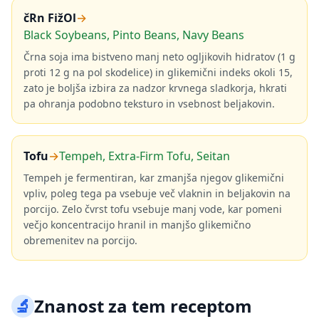
čRn FižOl
→
Black Soybeans, Pinto Beans, Navy Beans
Črna soja ima bistveno manj neto ogljikovih hidratov (1 g
proti 12 g na pol skodelice) in glikemični indeks okoli 15,
zato je boljša izbira za nadzor krvnega sladkorja, hkrati
pa ohranja podobno teksturo in vsebnost beljakovin.
Tofu
→
Tempeh, Extra-Firm Tofu, Seitan
Tempeh je fermentiran, kar zmanjša njegov glikemični
vpliv, poleg tega pa vsebuje več vlaknin in beljakovin na
porcijo. Zelo čvrst tofu vsebuje manj vode, kar pomeni
večjo koncentracijo hranil in manjšo glikemično
obremenitev na porcijo.
🔬
Znanost za tem receptom