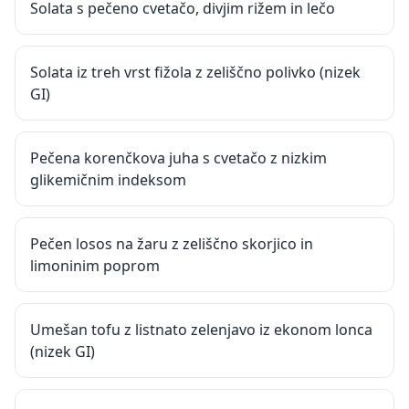
Solata s pečeno cvetačo, divjim rižem in lečo
Solata iz treh vrst fižola z zeliščno polivko (nizek
GI)
Pečena korenčkova juha s cvetačo z nizkim
glikemičnim indeksom
Pečen losos na žaru z zeliščno skorjico in
limoninim poprom
Umešan tofu z listnato zelenjavo iz ekonom lonca
(nizek GI)