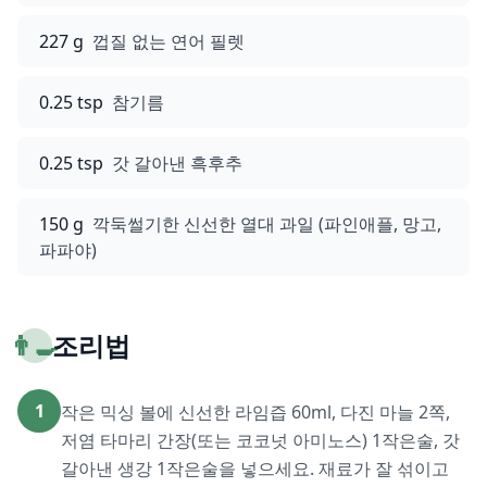
227 g
껍질 없는 연어 필렛
0.25 tsp
참기름
0.25 tsp
갓 갈아낸 흑후추
150 g
깍둑썰기한 신선한 열대 과일 (파인애플, 망고,
파파야)
👨‍🍳
조리법
1
작은 믹싱 볼에 신선한 라임즙 60ml, 다진 마늘 2쪽,
저염 타마리 간장(또는 코코넛 아미노스) 1작은술, 갓
갈아낸 생강 1작은술을 넣으세요. 재료가 잘 섞이고