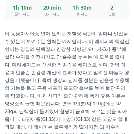
1h 10m
20 min
1h 30m
2
준비 시간
조리 시간
총 시간
인분
이 동남아시아풍 연어 요리는 저혈당 식단이 얼마나 맛있을
수 있는지 보여주는 완벽한 예시입니다. 이 레시피의 핵심인
연어는 양질의 단백질과 건강한 지방인 오메가-3가 풍부해
혈당 수치를 안정시키고 당 흡수를 늦추는 데 도움을 줍니
다. 마리네이드는 신선한 라임즙을 베이스로 하며, 항염 작
용과 인슐린 민감성 개선에 효과가 있다고 알려진 마늘과 생
강을 더했습니다. 특히 생강의 진저롤 성분은 인슐린 수용체
의 기능을 돕고 근육 세포의 포도당 흡수를 높여 혈당 관리
에 탁월합니다. 이 레시피가 혈당 관리에 특히 좋은 이유는
영양소의 균형 때문입니다. 연어 1인분(약 110g)에는 약
23g의 단백질이 들어있어 혈당이 급격히 오르는 것을 막아
줍니다. 파인애플(GI 33)이나 망고(GI 33) 같은 고당도 열대
과일 대신, 이 레시피는 블루베리와 딸기처럼 GI 지수가