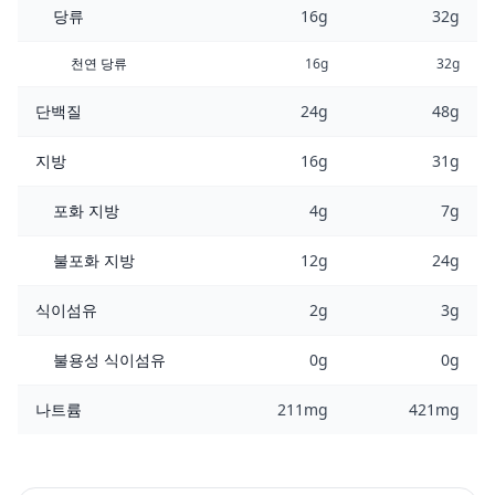
당류
16g
32g
천연 당류
16g
32g
단백질
24g
48g
지방
16g
31g
포화 지방
4g
7g
불포화 지방
12g
24g
식이섬유
2g
3g
불용성 식이섬유
0g
0g
나트륨
211mg
421mg