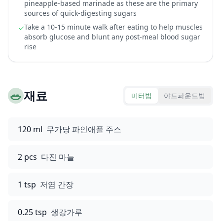
pineapple-based marinade as these are the primary
sources of quick-digesting sugars
Take a 10-15 minute walk after eating to help muscles
✓
absorb glucose and blunt any post-meal blood sugar
rise
🥗
재료
미터법
야드파운드법
120 ml
무가당 파인애플 주스
2 pcs
다진 마늘
1 tsp
저염 간장
0.25 tsp
생강가루