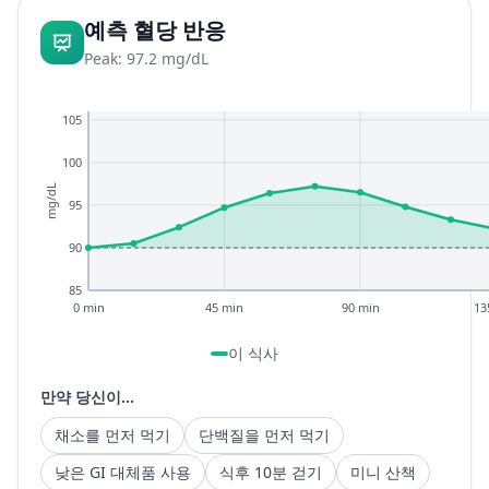
예측 혈당 반응
Peak: 97.2 mg/dL
105
100
mg/dL
95
90
85
0 min
45 min
90 min
13
이 식사
만약 당신이...
채소를 먼저 먹기
단백질을 먼저 먹기
낮은 GI 대체품 사용
식후 10분 걷기
미니 산책