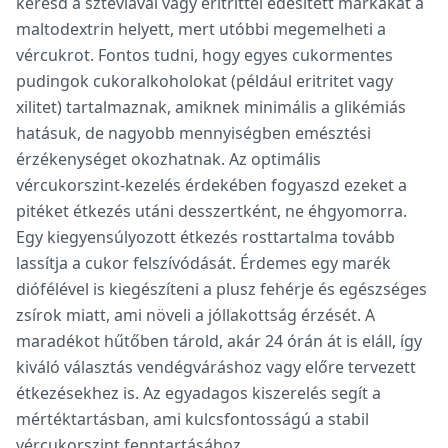
keresd a szteviával vagy eritrittel édesített márkákat a
maltodextrin helyett, mert utóbbi megemelheti a
vércukrot. Fontos tudni, hogy egyes cukormentes
pudingok cukoralkoholokat (például eritritet vagy
xilitet) tartalmaznak, amiknek minimális a glikémiás
hatásuk, de nagyobb mennyiségben emésztési
érzékenységet okozhatnak. Az optimális
vércukorszint-kezelés érdekében fogyaszd ezeket a
pitéket étkezés utáni desszertként, ne éhgyomorra.
Egy kiegyensúlyozott étkezés rosttartalma tovább
lassítja a cukor felszívódását. Érdemes egy marék
diófélével is kiegészíteni a plusz fehérje és egészséges
zsírok miatt, ami növeli a jóllakottság érzését. A
maradékot hűtőben tárold, akár 24 órán át is eláll, így
kiváló választás vendégváráshoz vagy előre tervezett
étkezésekhez is. Az egyadagos kiszerelés segít a
mértéktartásban, ami kulcsfontosságú a stabil
vércukorszint fenntartásához.