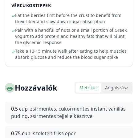
VÉRCUKORTIPPEK
Eat the berries first before the crust to benefit from
✓
their fiber and slow down sugar absorption
Pair with a handful of nuts or a small portion of Greek
✓
yogurt to add protein and healthy fats that will blunt
the glycemic response
Take a 10-15 minute walk after eating to help muscles
✓
absorb glucose and reduce the blood sugar spike
🥗
Hozzávalók
Metrikus
Angolszász
0.5 cup
zsírmentes, cukormentes instant vaníliás
puding, zsírmentes tejjel elkészítve
0.75 cup
szeletelt friss eper