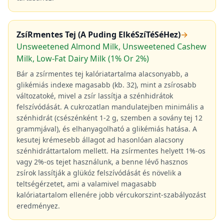
ZsíRmentes Tej (A Puding ElkéSzíTéSéHez)
→
Unsweetened Almond Milk, Unsweetened Cashew
Milk, Low-Fat Dairy Milk (1% Or 2%)
Bár a zsírmentes tej kalóriatartalma alacsonyabb, a
glikémiás indexe magasabb (kb. 32), mint a zsírosabb
változatoké, mivel a zsír lassítja a szénhidrátok
felszívódását. A cukrozatlan mandulatejben minimális a
szénhidrát (csészénként 1-2 g, szemben a sovány tej 12
grammjával), és elhanyagolható a glikémiás hatása. A
kesutej krémesebb állagot ad hasonlóan alacsony
szénhidráttartalom mellett. Ha zsírmentes helyett 1%-os
vagy 2%-os tejet használunk, a benne lévő hasznos
zsírok lassítják a glükóz felszívódását és növelik a
teltségérzetet, ami a valamivel magasabb
kalóriatartalom ellenére jobb vércukorszint-szabályozást
eredményez.