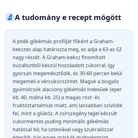
🔬
A tudomány e recept mögött
A piték glikémiás profilját főként a Graham-
kekszes alap határozza meg, ez adja a 63-as GI
nagy részét. A Graham-keksz finomított
búzalisztből készül hozzáadott cukorral, így
gyorsan megemésztődik, és 30-60 percen belül
megemeli a vércukorszintet. Maguk a bogyós
gyümölcsök alacsony glikémiás indexűek (eper
kb. 40, málna kb. 25) a magas rost- és
fruktóztartalmuk miatt, ami lassabban szívódik
fel, mint a glükóz. A zsírszegény tejjel készült
cukormentes puding minimális glikémiás
hatással bír, ha szteviával vagy szukralózzal
édesítik, bár egyes márkák maltodextrint