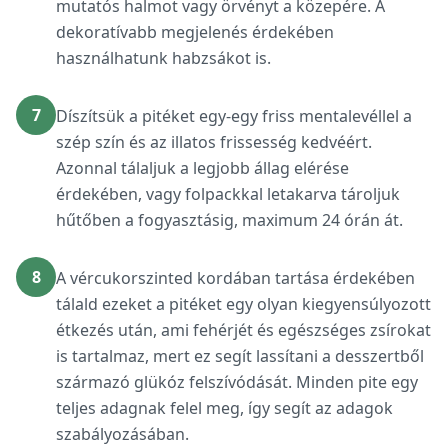
mutatós halmot vagy örvényt a közepére. A
dekoratívabb megjelenés érdekében
használhatunk habzsákot is.
7
Díszítsük a pitéket egy-egy friss mentalevéllel a
szép szín és az illatos frissesség kedvéért.
Azonnal tálaljuk a legjobb állag elérése
érdekében, vagy folpackkal letakarva tároljuk
hűtőben a fogyasztásig, maximum 24 órán át.
8
A vércukorszinted kordában tartása érdekében
tálald ezeket a pitéket egy olyan kiegyensúlyozott
étkezés után, ami fehérjét és egészséges zsírokat
is tartalmaz, mert ez segít lassítani a desszertből
származó glükóz felszívódását. Minden pite egy
teljes adagnak felel meg, így segít az adagok
szabályozásában.