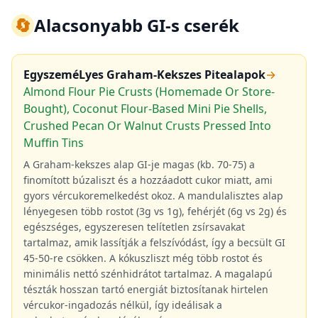
🔄
Alacsonyabb GI-s cserék
EgyszeméLyes Graham-Kekszes Pitealapok
→
Almond Flour Pie Crusts (Homemade Or Store-
Bought), Coconut Flour-Based Mini Pie Shells,
Crushed Pecan Or Walnut Crusts Pressed Into
Muffin Tins
A Graham-kekszes alap GI-je magas (kb. 70-75) a
finomított búzaliszt és a hozzáadott cukor miatt, ami
gyors vércukoremelkedést okoz. A mandulalisztes alap
lényegesen több rostot (3g vs 1g), fehérjét (6g vs 2g) és
egészséges, egyszeresen telítetlen zsírsavakat
tartalmaz, amik lassítják a felszívódást, így a becsült GI
45-50-re csökken. A kókuszliszt még több rostot és
minimális nettó szénhidrátot tartalmaz. A magalapú
tészták hosszan tartó energiát biztosítanak hirtelen
vércukor-ingadozás nélkül, így ideálisak a