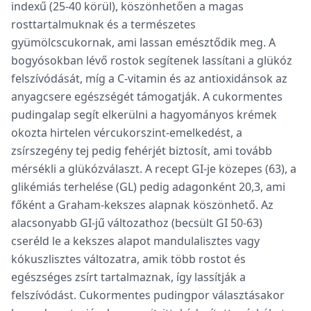
indexű (25-40 körül), köszönhetően a magas
rosttartalmuknak és a természetes
gyümölcscukornak, ami lassan emésztődik meg. A
bogyósokban lévő rostok segítenek lassítani a glükóz
felszívódását, míg a C-vitamin és az antioxidánsok az
anyagcsere egészségét támogatják. A cukormentes
pudingalap segít elkerülni a hagyományos krémek
okozta hirtelen vércukorszint-emelkedést, a
zsírszegény tej pedig fehérjét biztosít, ami tovább
mérsékli a glükózválaszt. A recept GI-je közepes (63), a
glikémiás terhelése (GL) pedig adagonként 20,3, ami
főként a Graham-kekszes alapnak köszönhető. Az
alacsonyabb GI-jű változathoz (becsült GI 50-63)
cseréld le a kekszes alapot mandulalisztes vagy
kókuszlisztes változatra, amik több rostot és
egészséges zsírt tartalmaznak, így lassítják a
felszívódást. Cukormentes pudingpor választásakor