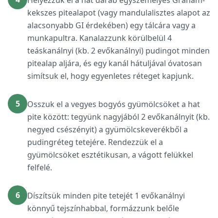
Helyezzük el a hat darab egyszemélyes Graham-
kekszes pitealapot (vagy mandulalisztes alapot az
alacsonyabb GI érdekében) egy tálcára vagy a
munkapultra. Kanalazzunk körülbelül 4
teáskanálnyi (kb. 2 evőkanálnyi) pudingot minden
pitealap aljára, és egy kanál hátuljával óvatosan
simítsuk el, hogy egyenletes réteget kapjunk.
5
Osszuk el a vegyes bogyós gyümölcsöket a hat
pite között: tegyünk nagyjából 2 evőkanálnyit (kb.
negyed csészényit) a gyümölcskeverékből a
pudingréteg tetejére. Rendezzük el a
gyümölcsöket esztétikusan, a vágott felükkel
felfelé.
6
Díszítsük minden pite tetejét 1 evőkanálnyi
könnyű tejszínhabbal, formázzunk belőle