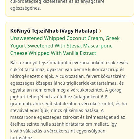
cukorbetegség kezeléséhez és az anyagcsere
egészségéhez.
KöNnyű TejszíNhab (Vagy Habalap)
→
Unsweetened Whipped Coconut Cream, Greek
Yogurt Sweetened With Stevia, Mascarpone
Cheese Whipped With Vanilla Extract
Bár a könnyű tejszínhabpótló evőkanalanként csak kevés
cukrot tartalmaz, gyakran van benne kukoricaszirup és
hidrogénezett olajok. A cukrozatlan, felvert kókuszkrém
egészséges közepes láncú triglicerideket tartalmaz, és
egyáltalán nem emeli meg a vércukorszintet. A görög
joghurt fehérjét ad az ételhez (adagonként 6-8
grammot), ami segít stabilizálni a vércukorszintet, és ha
steviával édesítjük, nincs glikémiás hatása. A
mascarpone egészséges zsírokat és krémességet ad az
ételhez szinte nulla szénhidráttartalom mellett, így
kiváló választás a vércukorszint egyensúlyban
tartásához.