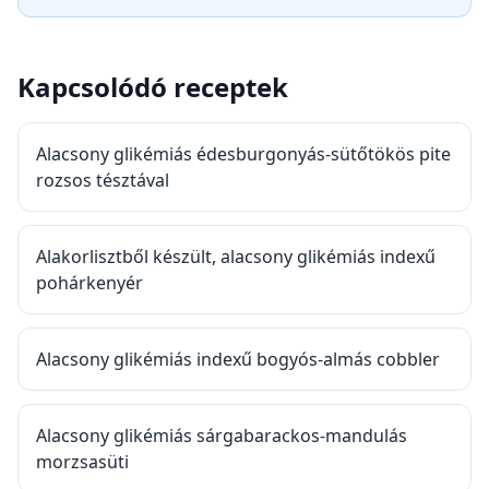
Kapcsolódó receptek
Alacsony glikémiás édesburgonyás-sütőtökös pite
rozsos tésztával
Alakorlisztből készült, alacsony glikémiás indexű
pohárkenyér
Alacsony glikémiás indexű bogyós-almás cobbler
Alacsony glikémiás sárgabarackos-mandulás
morzsasüti