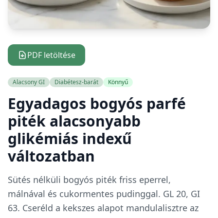
PDF letöltése
Alacsony GI
Diabétesz-barát
Könnyű
Egyadagos bogyós parfé
piték alacsonyabb
glikémiás indexű
változatban
Sütés nélküli bogyós piték friss eperrel,
málnával és cukormentes pudinggal. GL 20, GI
63. Cseréld a kekszes alapot mandulalisztre az