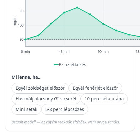
110
mg/dL
100
90
0 min
45 min
90 min
13
Ez az étkezés
Mi lenne, ha...
Egyél zöldséget először
Egyél fehérjét először
Használj alacsony GI-s cserét
10 perc séta utána
Mini séták
5-8 perc lépcsőzés
Becsült modell — az egyéni reakciók eltérőek. Nem orvosi tanács.