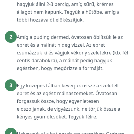
hagyjuk állni 2-3 percig, amíg sűrű, krémes
állagot nem kapunk. Tegyük a hűtőbe, amíg a
többi hozzávalót előkészítjük.
2
Amíg a puding dermed, óvatosan öblítsük le az
epret és a málnát hideg vízzel. Az epret
csumázzuk ki és vágjuk vékony szeletekre (kb. fél
centis darabokra), a málnát pedig hagyjuk
egészben, hogy megőrizze a formáját.
3
Egy közepes tálban keverjük össze a szeletelt
epret és az egész málnaszemeket. Óvatosan
forgassuk össze, hogy egyenletesen
eloszoljanak, de vigyázzunk, ne törjük össze a
kényes gyümölcsöket. Tegyük félre.
4