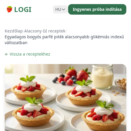
LOGI
HU
Ingyenes próba indítása
Kezdőlap
/
Alacsony GI receptek
/
Egyadagos bogyós parfé piték alacsonyabb glikémiás indexű
változatban
← Vissza a receptekhez