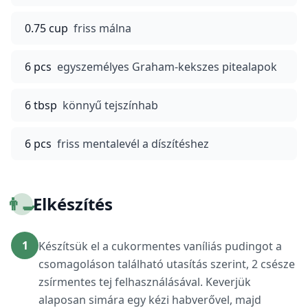
0.75 cup
friss málna
6 pcs
egyszemélyes Graham-kekszes pitealapok
6 tbsp
könnyű tejszínhab
6 pcs
friss mentalevél a díszítéshez
👨‍🍳
Elkészítés
1
Készítsük el a cukormentes vaníliás pudingot a
csomagoláson található utasítás szerint, 2 csésze
zsírmentes tej felhasználásával. Keverjük
alaposan simára egy kézi habverővel, majd