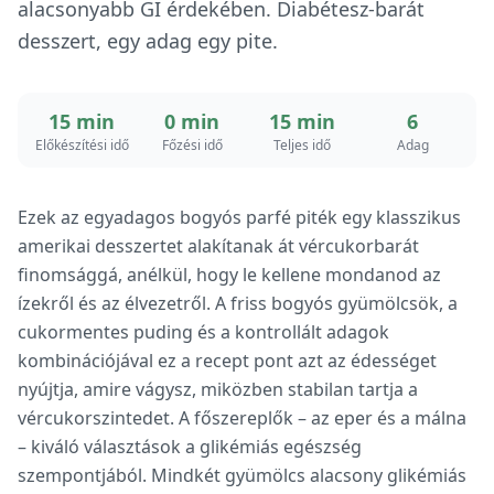
alacsonyabb GI érdekében. Diabétesz-barát
desszert, egy adag egy pite.
15 min
0 min
15 min
6
Előkészítési idő
Főzési idő
Teljes idő
Adag
Ezek az egyadagos bogyós parfé piték egy klasszikus
amerikai desszertet alakítanak át vércukorbarát
finomsággá, anélkül, hogy le kellene mondanod az
ízekről és az élvezetről. A friss bogyós gyümölcsök, a
cukormentes puding és a kontrollált adagok
kombinációjával ez a recept pont azt az édességet
nyújtja, amire vágysz, miközben stabilan tartja a
vércukorszintedet. A főszereplők – az eper és a málna
– kiváló választások a glikémiás egészség
szempontjából. Mindkét gyümölcs alacsony glikémiás