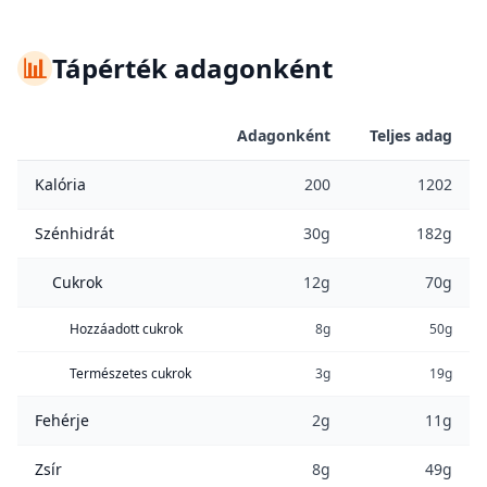
📊
Tápérték adagonként
Adagonként
Teljes adag
Kalória
200
1202
Szénhidrát
30g
182g
Cukrok
12g
70g
Hozzáadott cukrok
8g
50g
Természetes cukrok
3g
19g
Fehérje
2g
11g
Zsír
8g
49g