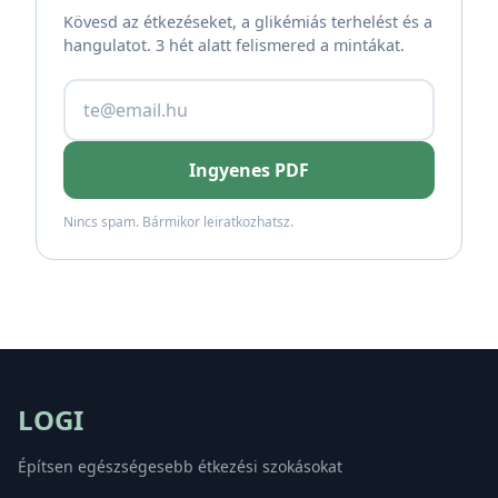
Kövesd az étkezéseket, a glikémiás terhelést és a
hangulatot. 3 hét alatt felismered a mintákat.
Ingyenes PDF
Nincs spam. Bármikor leiratkozhatsz.
LOGI
Építsen egészségesebb étkezési szokásokat