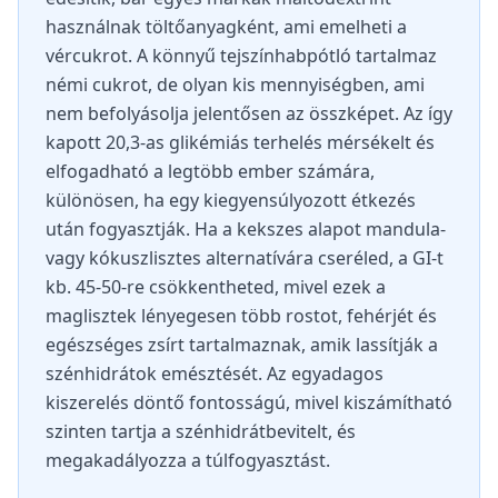
használnak töltőanyagként, ami emelheti a
vércukrot. A könnyű tejszínhabpótló tartalmaz
némi cukrot, de olyan kis mennyiségben, ami
nem befolyásolja jelentősen az összképet. Az így
kapott 20,3-as glikémiás terhelés mérsékelt és
elfogadható a legtöbb ember számára,
különösen, ha egy kiegyensúlyozott étkezés
után fogyasztják. Ha a kekszes alapot mandula-
vagy kókuszlisztes alternatívára cseréled, a GI-t
kb. 45-50-re csökkentheted, mivel ezek a
maglisztek lényegesen több rostot, fehérjét és
egészséges zsírt tartalmaznak, amik lassítják a
szénhidrátok emésztését. Az egyadagos
kiszerelés döntő fontosságú, mivel kiszámítható
szinten tartja a szénhidrátbevitelt, és
megakadályozza a túlfogyasztást.