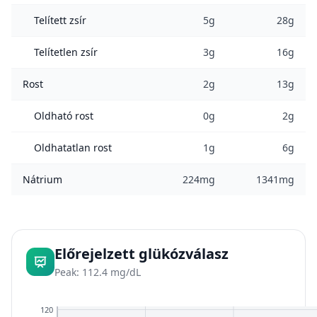
Telített zsír
5g
28g
Telítetlen zsír
3g
16g
Rost
2g
13g
Oldható rost
0g
2g
Oldhatatlan rost
1g
6g
Nátrium
224mg
1341mg
Előrejelzett glükózválasz
Peak: 112.4 mg/dL
120