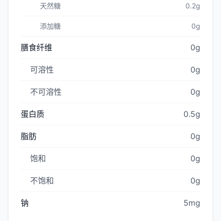
天然糖
0.2g
添加糖
0g
膳食纤维
0g
可溶性
0g
不可溶性
0g
蛋白质
0.5g
脂肪
0g
饱和
0g
不饱和
0g
钠
5mg