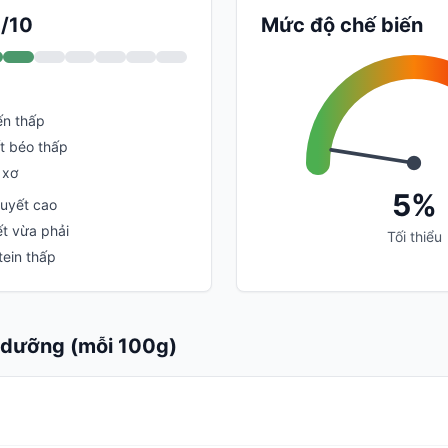
5/10
Mức độ chế biến
ến thấp
t béo thấp
 xơ
5%
huyết cao
t vừa phải
Tối thiểu
ein thấp
h dưỡng (mỗi 100g)