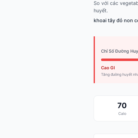
So với các vegetab
huyết.
khoai tây đỏ non 
Chỉ Số Đường Huy
Cao GI
Tăng đường huyết n
70
Calo