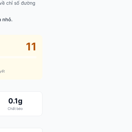
về chỉ số đường
n nhỏ.
11
yết
0.1g
Chất béo