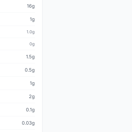
16g
1g
1.0g
0g
1.5g
0.5g
1g
2g
0.1g
0.03g