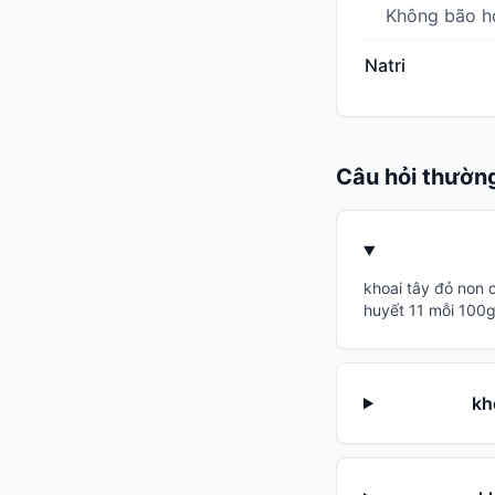
Không bão h
Natri
Câu hỏi thườn
khoai tây đỏ non 
huyết 11 mỗi 100g
kh