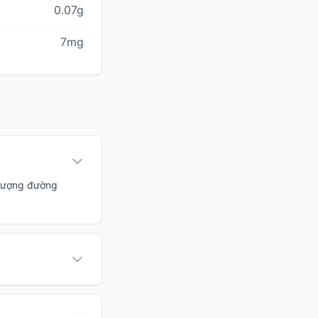
0.07g
7mg
i lượng đường
?