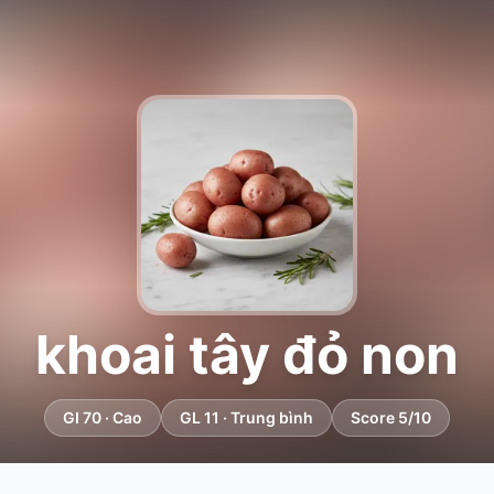
khoai tây đỏ non
GI 70 · Cao
GL 11 · Trung bình
Score 5/10