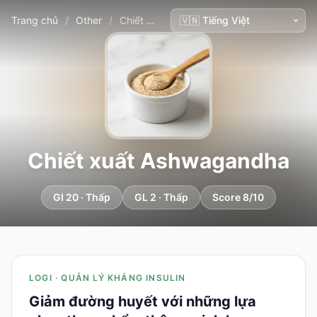
Trang chủ
/
Other
/
Chiết xuất Ashwagandha
Chiết xuất Ashwagandha
GI 20 · Thấp
GL 2 · Thấp
Score 8/10
LOGI · QUẢN LÝ KHÁNG INSULIN
Giảm đường huyết với những lựa