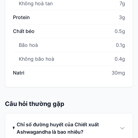
Không hoà tan
7g
Protein
3g
Chất béo
0.5g
Bão hoà
0.1g
Không bão hoà
0.4g
Natri
30mg
Câu hỏi thường gặp
Chỉ số đường huyết của Chiết xuất
Ashwagandha là bao nhiêu?