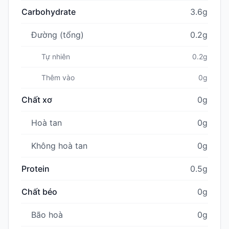
Carbohydrate
3.6g
Đường (tổng)
0.2g
Tự nhiên
0.2g
Thêm vào
0g
Chất xơ
0g
Hoà tan
0g
Không hoà tan
0g
Protein
0.5g
Chất béo
0g
Bão hoà
0g