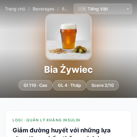
Trang chủ
/
Beverages
/
Bia Żywiec
Bia Żywiec
GI 110 · Cao
GL 4 · Thấp
Score 2/10
LOGI · QUẢN LÝ KHÁNG INSULIN
Giảm đường huyết với những lựa