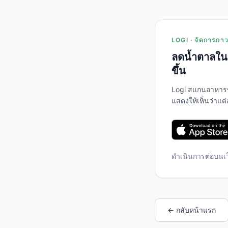
LOGI · จัดการภาวะ
ลดน้ำตาลในเ
ขึ้น
Logi สแกนอาหาร
แสดงให้เห็นว่าแต
ดำเนินการต่อบนเ
← กลับหน้าแรก