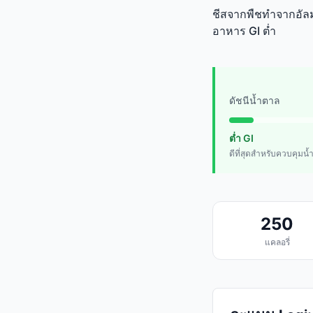
ชีสจากพืชทำจากอัลมอน
อาหาร GI ต่ำ
ดัชนีน้ำตาล
ต่ำ GI
ดีที่สุดสำหรับควบคุมน
250
แคลอรี่