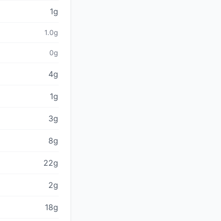
1g
1.0g
0g
4g
1g
3g
8g
22g
2g
18g