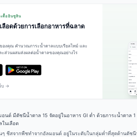
ดื้ออินซูลิน
ลือดด้วยการเลือกอาหารที่ฉลาด
ของคุณ คำนวณภาระน้ำตาลแบบเรียลไทม์ และ
่ละส่วนผสมส่งผลต่อน้ำตาลของคุณอย่างไร
ว็บ →
นด์ มีดัชนีน้ำตาล 15 จัดอยู่ในอาหาร GI ต่ำ ด้วยภาระน้ำตาล 1
าลในเลือด
่นๆ ชีสจากพืชทำจากอัลมอนด์ อยู่ในระดับในกลุ่มต่ำที่สุดด้านดัชน