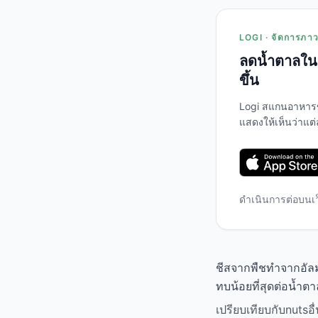
LOGI · จัดการภาวะ
ลดน้ำตาลในเ
ขึ้น
Logi สแกนอาหาร
แสดงให้เห็นว่าแต
ดำเนินการต่อบนเ
ชีสจากพืชทำจากอัลมอ
ทบน้อยที่สุดต่อน้ำต
เปรียบเทียบกับnutsอื