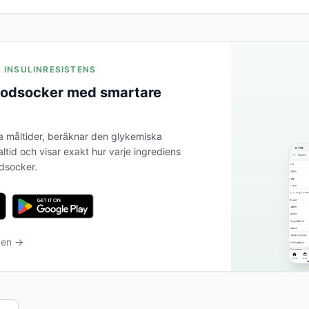
A INSULINRESISTENS
blodsocker med smartare
a måltider, beräknar den glykemiska
altid och visar exakt hur varje ingrediens
odsocker.
ben →