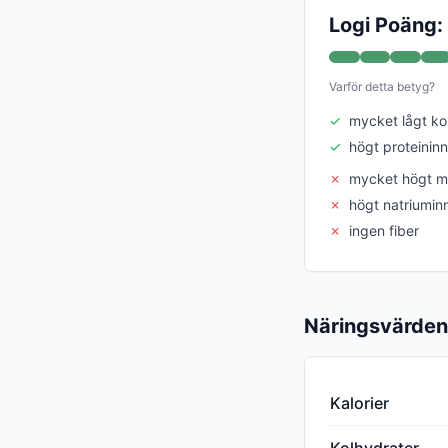
Logi Poäng:
Varför detta betyg?
✓
mycket lågt ko
✓
högt proteininn
✗
mycket högt mä
✗
högt natriuminn
✗
ingen fiber
Näringsvärden
Kalorier