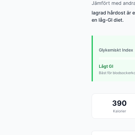
Jämfört med andra 
lagrad hårdost är e
en låg-GI diet.
Glykemiskt Index
Lågt GI
Bäst för blodsockerko
390
Kalorier