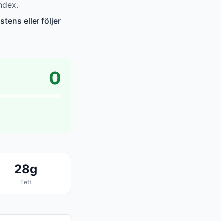
ndex.
tens eller följer
0
28g
Fett