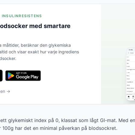
A INSULINRESISTENS
blodsocker med smartare
a måltider, beräknar den glykemiska
altid och visar exakt hur varje ingrediens
odsocker.
ben →
 ett glykemiskt index på 0, klassat som lågt GI-mat. Med e
r 100g har det en minimal påverkan på blodsockret.