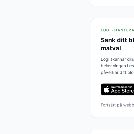
LOGI · HANTER
Sänk ditt 
matval
Logi skannar din
belastningen i re
påverkar ditt bl
Fortsätt på web