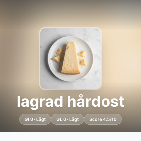
lagrad hårdost
GI 0 · Lågt
GL 0 · Lågt
Score 4.5/10