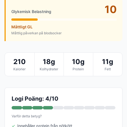
10
Glykemisk Belastning
Måttligt GL
Måttlig påverkan på blodsocker
210
18g
10g
11g
Kalorier
Kolhydrater
Protein
Fett
Logi Poäng: 4/10
Varför detta betyg?
✓
Innehåller protein från nötkött