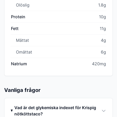
Olöslig
1.8g
Protein
10g
Fett
11g
Mättat
4g
Omättat
6g
Natrium
420mg
Vanliga frågor
Vad är det glykemiska indexet för Krispig
nötköttstaco?