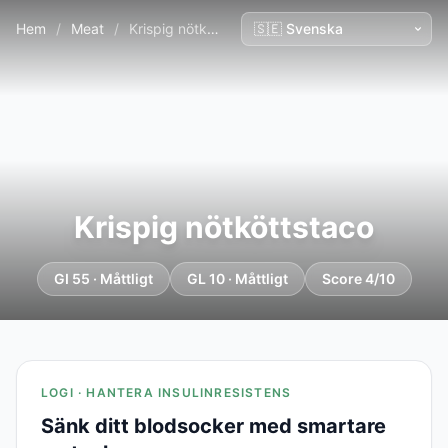
Hem
/
Meat
/
Krispig nötköttstaco
Krispig nötköttstaco
GI 55 · Måttligt
GL 10 · Måttligt
Score 4/10
LOGI · HANTERA INSULINRESISTENS
Sänk ditt blodsocker med smartare