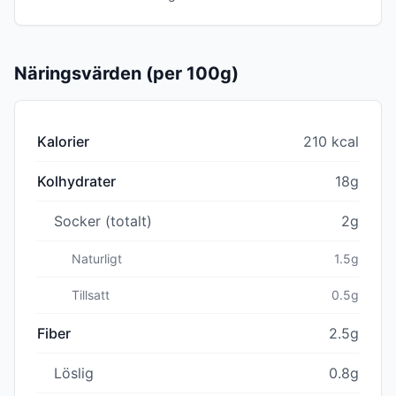
Näringsvärden (per 100g)
Kalorier
210 kcal
Kolhydrater
18g
Socker (totalt)
2g
Naturligt
1.5g
Tillsatt
0.5g
Fiber
2.5g
Löslig
0.8g