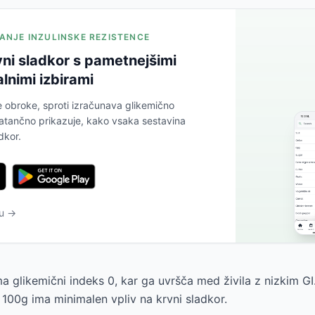
JANJE INZULINSKE REZISTENCE
vni sladkor s pametnejšimi
lnimi izbirami
e obroke, sproti izračunava glikemično
atančno prikazuje, kako vsaka sestavina
dkor.
tu →
a glikemični indeks 0, kar ga uvršča med živila z nizkim GI
 100g ima minimalen vpliv na krvni sladkor.