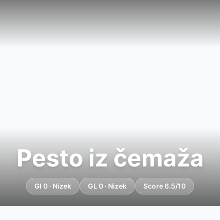
Pesto iz čemaža
GI 0 · Nizek
GL 0 · Nizek
Score 6.5/10