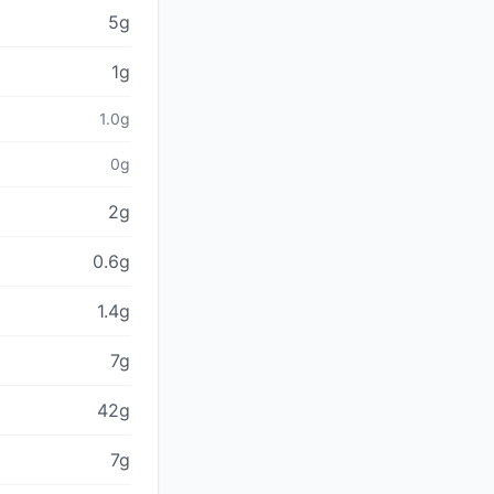
5g
1g
1.0g
0g
2g
0.6g
1.4g
7g
42g
7g