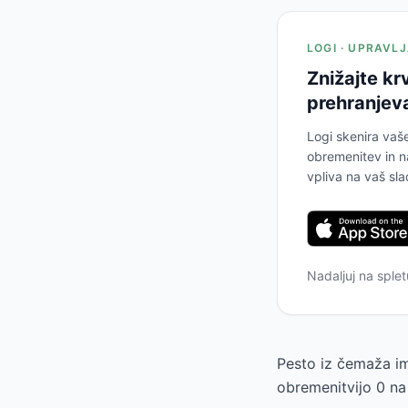
LOGI · UPRAVL
Znižajte kr
prehranjeva
Logi skenira vaš
obremenitev in n
vpliva na vaš sla
Nadaljuj na sple
Pesto iz čemaža im
obremenitvijo 0 na