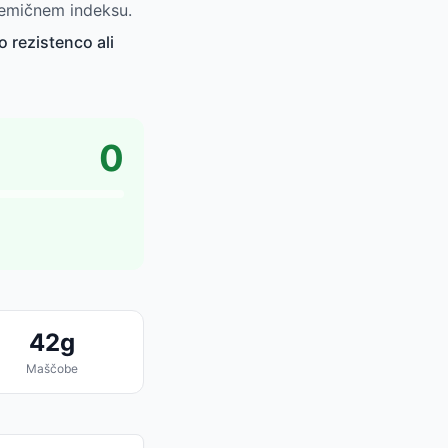
kemičnem indeksu.
o rezistenco ali
0
42g
Maščobe