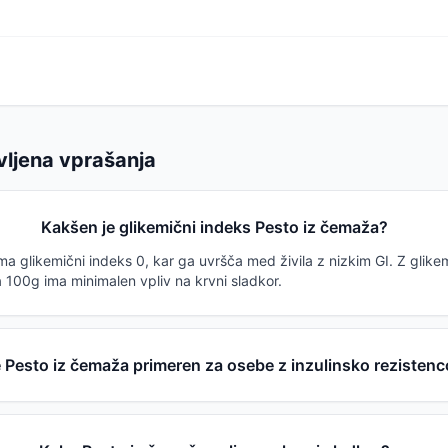
vljena vprašanja
Kakšen je glikemični indeks Pesto iz čemaža?
a glikemični indeks 0, kar ga uvršča med živila z nizkim GI. Z glike
 100g ima minimalen vpliv na krvni sladkor.
je Pesto iz čemaža primeren za osebe z inzulinsko rezisten