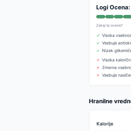
Logi Ocena:
Zakaj ta ocena?
✓
Visoka vsebno
✓
Vsebuje antiok
✓
Nizek glikemičn
✗
Visoka kalorič
✗
Zmerna vsebnos
✗
Vsebuje nasiče
Hranilne vredn
Kalorije