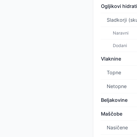
Ogljikovi hidrat
Sladkorji (sk
Naravni
Dodani
Vlaknine
Topne
Netopne
Beljakovine
Maščobe
Nasičene