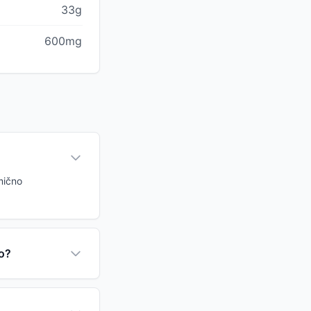
33g
600mg
mično
co?