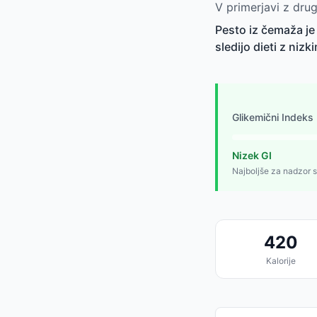
V primerjavi z dru
Pesto iz čemaža je 
sledijo dieti z nizk
Glikemični Indeks
Nizek GI
Najboljše za nadzor s
420
Kalorije