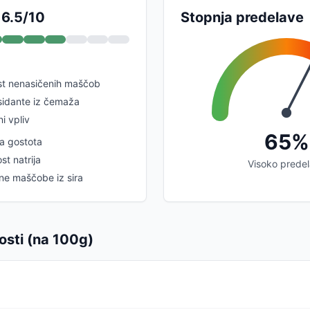
 6.5/10
Stopnja predelave
st nenasičenih maščob
sidante iz čemaža
i vpliv
65%
na gostota
t natrija
Visoko prede
ne maščobe iz sira
osti (na 100g)