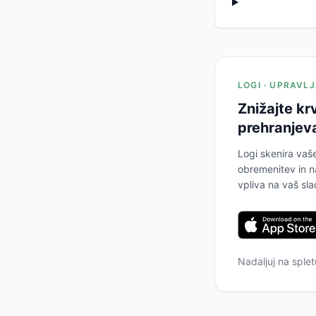
LOGI · UPRAVL
Znižajte kr
prehranjeva
Logi skenira vaš
obremenitev in n
vpliva na vaš sla
Nadaljuj na sple