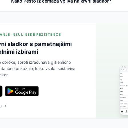
Kako Pesto iz čemaža vpliva na krvni sladkor?
JANJE INZULINSKE REZISTENCE
vni sladkor s pametnejšimi
lnimi izbirami
e obroke, sproti izračunava glikemično
atančno prikazuje, kako vsaka sestavina
dkor.
tu →