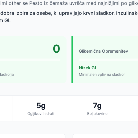
gimi other se Pesto iz čemaža uvršča med najnižjimi po gli
dobra izbira za osebe, ki upravljajo krvni sladkor, inzulinsk
im GI.
0
Glikemična Obremenitev
Nizek GL
ladkorja
Minimalen vpliv na sladkor
5g
7g
Ogljikovi hidrati
Beljakovine