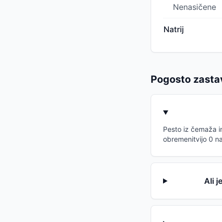
Nenasičene
Natrij
Pogosto zasta
Pesto iz čemaža im
obremenitvijo 0 na
Ali 