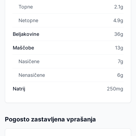
Topne
2.1g
Netopne
4.9g
Beljakovine
36g
Maščobe
13g
Nasičene
7g
Nenasičene
6g
Natrij
250mg
Pogosto zastavljena vprašanja