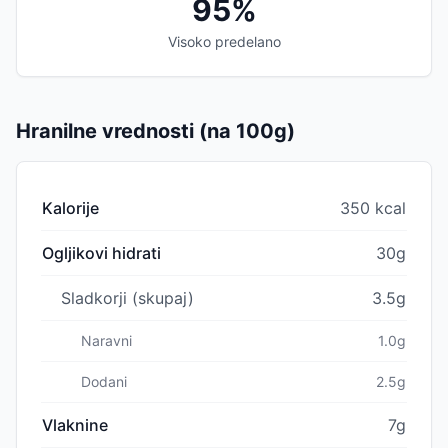
95%
Visoko predelano
Hranilne vrednosti (na 100g)
Kalorije
350 kcal
Ogljikovi hidrati
30g
Sladkorji (skupaj)
3.5g
Naravni
1.0g
Dodani
2.5g
Vlaknine
7g