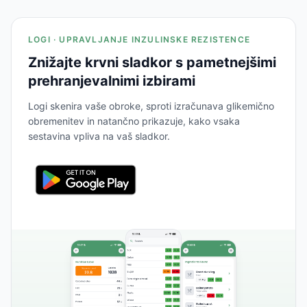
LOGI · UPRAVLJANJE INZULINSKE REZISTENCE
Znižajte krvni sladkor s pametnejšimi
prehranjevalnimi izbirami
Logi skenira vaše obroke, sproti izračunava glikemično
obremenitev in natančno prikazuje, kako vsaka
sestavina vpliva na vaš sladkor.