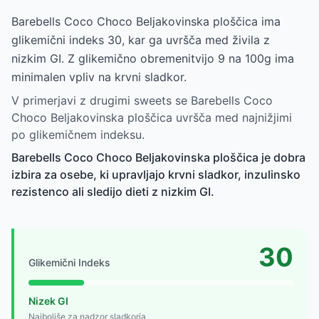
Barebells Coco Choco Beljakovinska ploščica ima
glikemični indeks 30, kar ga uvršča med živila z
nizkim GI. Z glikemično obremenitvijo 9 na 100g ima
minimalen vpliv na krvni sladkor.
V primerjavi z drugimi sweets se Barebells Coco
Choco Beljakovinska ploščica uvršča med najnižjimi
po glikemičnem indeksu.
Barebells Coco Choco Beljakovinska ploščica je dobra
izbira za osebe, ki upravljajo krvni sladkor, inzulinsko
rezistenco ali sledijo dieti z nizkim GI.
30
Glikemični Indeks
Nizek GI
Najboljše za nadzor sladkorja