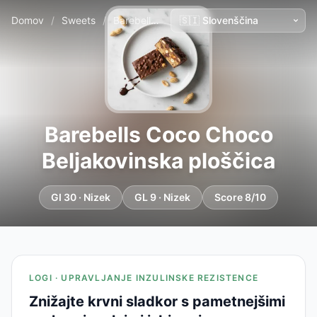
Domov
/
Sweets
/
Barebells Coco Choco Beljakovinska ploščica
Barebells Coco Choco
Beljakovinska ploščica
GI 30 · Nizek
GL 9 · Nizek
Score 8/10
LOGI · UPRAVLJANJE INZULINSKE REZISTENCE
Znižajte krvni sladkor s pametnejšimi