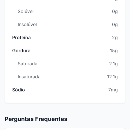
Solúvel
0g
Insolúvel
0g
Proteína
2g
Gordura
15g
Saturada
2.1g
Insaturada
12.1g
Sódio
7mg
Perguntas Frequentes