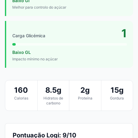
Baixo GI
Melhor para controlo do açúcar
1
Carga Glicémica
Baixo GL
Impacto mínimo no açúcar
160
8.5g
2g
15g
Calorias
Hidratos de
Proteína
Gordura
carbono
Pontuação Logi: 9/10