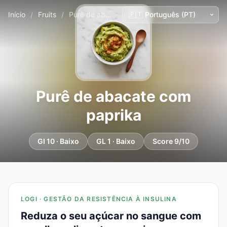
Início
/
Fruits
/
Purê de abacate com paprika
Purê de abacate com
paprika
GI 10 · Baixo
GL 1 · Baixo
Score 9/10
LOGI · GESTÃO DA RESISTÊNCIA À INSULINA
Reduza o seu açúcar no sangue com