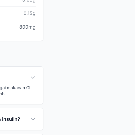
0.15g
800mg
agai makanan GI
ah.
 insulin?