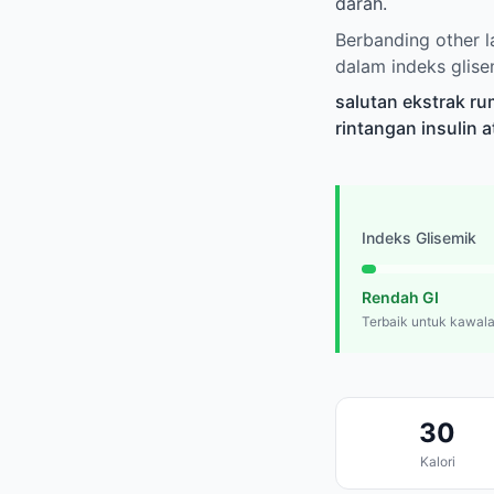
darah.
Berbanding other l
dalam indeks glise
salutan ekstrak ru
rintangan insulin 
Indeks Glisemik
Rendah GI
Terbaik untuk kawala
30
Kalori