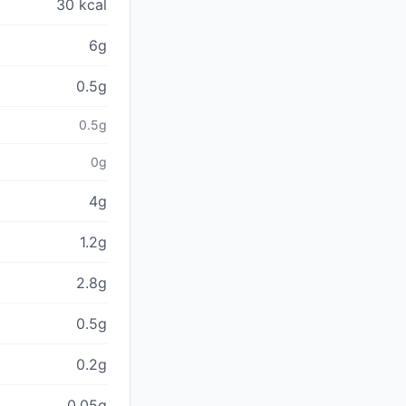
30 kcal
6g
0.5g
0.5g
0g
4g
1.2g
2.8g
0.5g
0.2g
0.05g