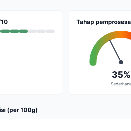
/10
Tahap pemproses
35%
Sederhan
si (per 100g)