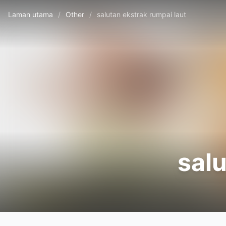
Laman utama
/
Other
/
salutan ekstrak rumpai laut
salu