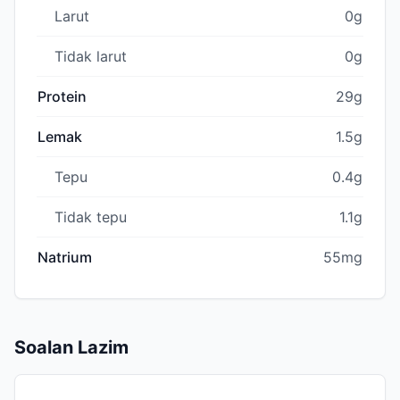
Larut
0g
Tidak larut
0g
Protein
29g
Lemak
1.5g
Tepu
0.4g
Tidak tepu
1.1g
Natrium
55mg
Soalan Lazim