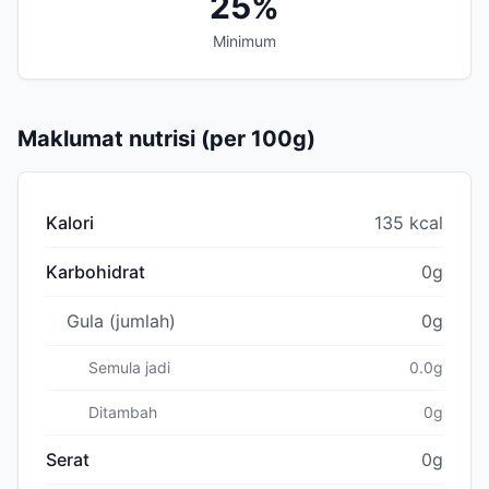
25%
Minimum
Maklumat nutrisi (per 100g)
Kalori
135 kcal
Karbohidrat
0g
Gula (jumlah)
0g
Semula jadi
0.0g
Ditambah
0g
Serat
0g