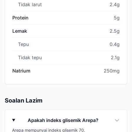
Tidak larut
2.4g
Protein
5g
Lemak
2.5g
Tepu
0.4g
Tidak tepu
2.1g
Natrium
250mg
Soalan Lazim
Apakah indeks glisemik Arepa?
Arepa mempunyai indeks glisemik 70,