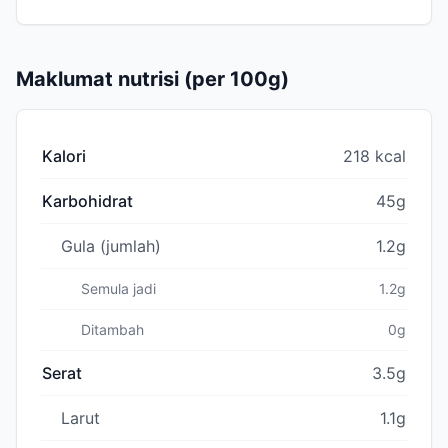
Maklumat nutrisi (per 100g)
Kalori
218 kcal
Karbohidrat
45g
Gula (jumlah)
1.2g
Semula jadi
1.2g
Ditambah
0g
Serat
3.5g
Larut
1.1g