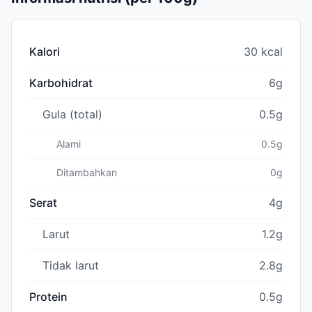
Kalori
30 kcal
Karbohidrat
6g
Gula (total)
0.5g
Alami
0.5g
Ditambahkan
0g
Serat
4g
Larut
1.2g
Tidak larut
2.8g
Protein
0.5g