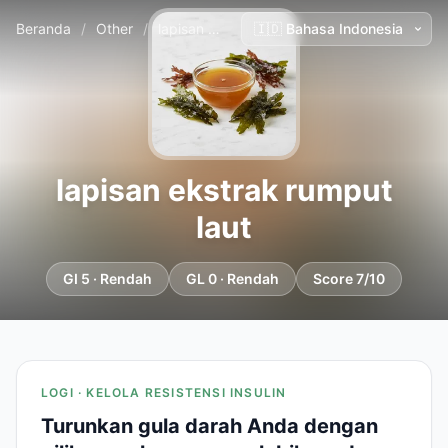
Beranda
/
Other
/
lapisan ekstrak rumput laut
lapisan ekstrak rumput
laut
GI 5 · Rendah
GL 0 · Rendah
Score 7/10
LOGI · KELOLA RESISTENSI INSULIN
Turunkan gula darah Anda dengan