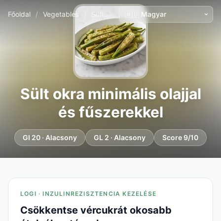
Főoldal
/
Vegetables
/
Sült okra minimális olajjal és fűszerekkel
Sült okra minimális olajjal
és fűszerekkel
GI 20 · Alacsony
GL 2 · Alacsony
Score 9/10
LOGI · INZULINREZISZTENCIA KEZELÉSE
Csökkentse vércukrát okosabb