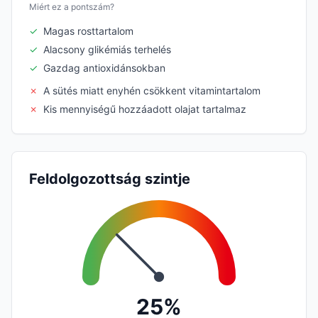
Miért ez a pontszám?
✓
Magas rosttartalom
✓
Alacsony glikémiás terhelés
✓
Gazdag antioxidánsokban
✗
A sütés miatt enyhén csökkent vitamintartalom
✗
Kis mennyiségű hozzáadott olajat tartalmaz
Feldolgozottság szintje
25%