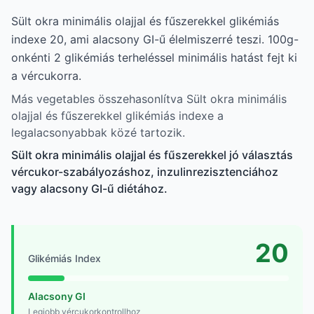
Sült okra minimális olajjal és fűszerekkel glikémiás
indexe 20, ami alacsony GI-ű élelmiszerré teszi. 100g-
onkénti 2 glikémiás terheléssel minimális hatást fejt ki
a vércukorra.
Más vegetables összehasonlítva Sült okra minimális
olajjal és fűszerekkel glikémiás indexe a
legalacsonyabbak közé tartozik.
Sült okra minimális olajjal és fűszerekkel jó választás
vércukor-szabályozáshoz, inzulinrezisztenciához
vagy alacsony GI-ű diétához.
20
Glikémiás Index
Alacsony GI
Legjobb vércukorkontrollhoz