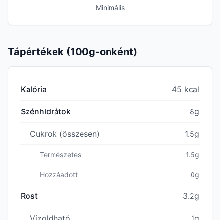
Minimális
Tápértékek (100g-onként)
Kalória
45 kcal
Szénhidrátok
8g
Cukrok (összesen)
1.5g
Természetes
1.5g
Hozzáadott
0g
Rost
3.2g
Vízoldható
1g