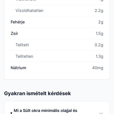
Vízoldhatatlan
2.2g
Fehérje
2g
Zsír
1.5g
Telített
0.2g
Telítetlen
1.3g
Nátrium
40mg
Gyakran ismételt kérdések
Mi a Sült okra minimális olajjal és