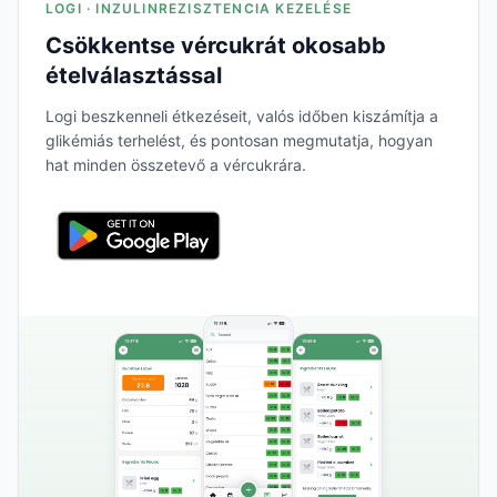
LOGI · INZULINREZISZTENCIA KEZELÉSE
Csökkentse vércukrát okosabb
ételválasztással
Logi beszkenneli étkezéseit, valós időben kiszámítja a
glikémiás terhelést, és pontosan megmutatja, hogyan
hat minden összetevő a vércukrára.