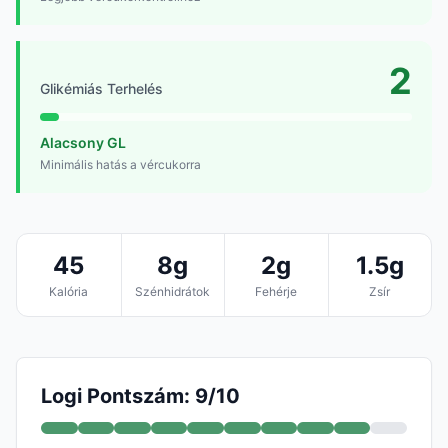
2
Glikémiás Terhelés
Alacsony GL
Minimális hatás a vércukorra
45
8g
2g
1.5g
Kalória
Szénhidrátok
Fehérje
Zsír
Logi Pontszám: 9/10