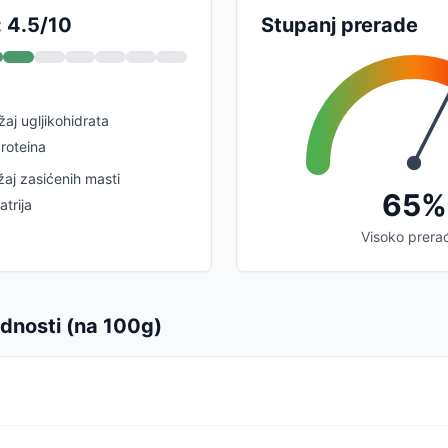
: 4.5/10
Stupanj prerade
žaj ugljikohidrata
roteina
žaj zasićenih masti
65%
atrija
Visoko prera
ednosti (na 100g)