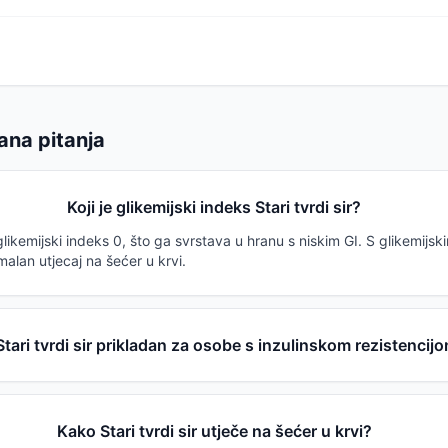
ana pitanja
Koji je glikemijski indeks Stari tvrdi sir?
a glikemijski indeks 0, što ga svrstava u hranu s niskim GI. S glikemij
alan utjecaj na šećer u krvi.
 Stari tvrdi sir prikladan za osobe s inzulinskom rezistencij
Kako Stari tvrdi sir utječe na šećer u krvi?