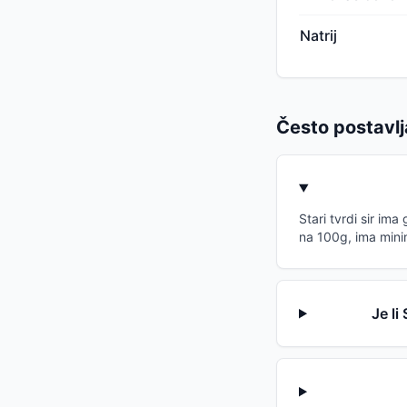
Natrij
Često postavlj
Stari tvrdi sir im
na 100g, ima minim
Je li