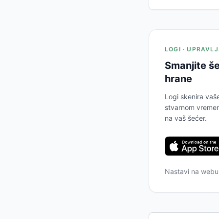
LOGI · UPRAVL
Smanjite še
hrane
Logi skenira vaš
stvarnom vremenu
na vaš šećer.
Nastavi na web