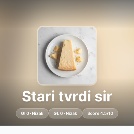
Stari tvrdi sir
GI 0 · Nizak
GL 0 · Nizak
Score 4.5/10