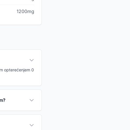
1200mg
skim opterećenjem 0
om?