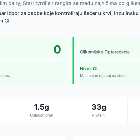
im dairy, Stari tvrdi sir rangira se među najnižima po glik
obar izbor za osobe koje kontroliraju šećer u krvi, inzulinsku r
m GI.
0
Glikemijsko Opterećenje
Nizak GL
šećera
Minimalan utjecaj na šećer
1.5g
33g
Ugljikohidrati
Proteini