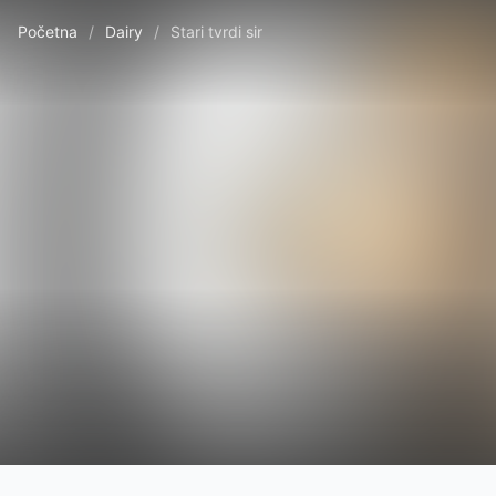
Početna
/
Dairy
/
Stari tvrdi sir