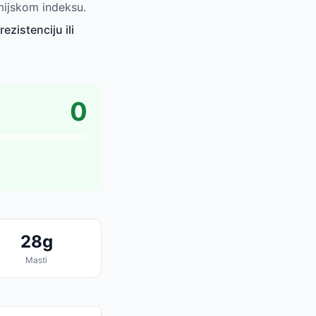
emijskom indeksu.
ezistenciju ili
0
28g
Masti