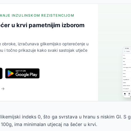
JANJE INZULINSKOM REZISTENCIJOM
ćer u krvi pametnijim izborom
e obroke, izračunava glikemijsko opterećenje u
 i točno prikazuje kako svaki sastojak utječe
u →
 glikemijski indeks 0, što ga svrstava u hranu s niskim GI. S 
100g, ima minimalan utjecaj na šećer u krvi.