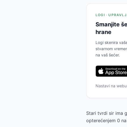
LOGI · UPRAVL
Smanjite še
hrane
Logi skenira vaš
stvarnom vremenu
na vaš šećer.
Nastavi na web
Stari tvrdi sir ima
opterećenjem 0 na 