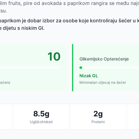
lim fruits, pire od avokada s paprikom rangira se među naj
su.
aprikom je dobar izbor za osobe koje kontroliraju šećer u k
e dijetu s niskim GI.
10
Glikemijsko Opterećenje
Nizak GL
šećera
Minimalan utjecaj na šećer
8.5g
2g
Ugljikohidrati
Proteini