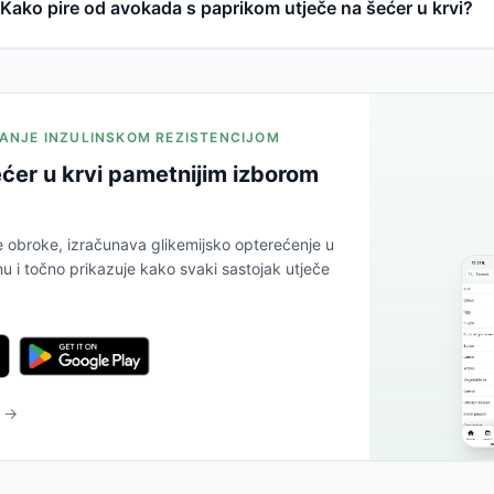
Kako pire od avokada s paprikom utječe na šećer u krvi?
JANJE INZULINSKOM REZISTENCIJOM
ćer u krvi pametnijim izborom
e obroke, izračunava glikemijsko opterećenje u
 i točno prikazuje kako svaki sastojak utječe
u →