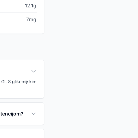
12.1g
7mg
 GI. S glikemijskim
stencijom?