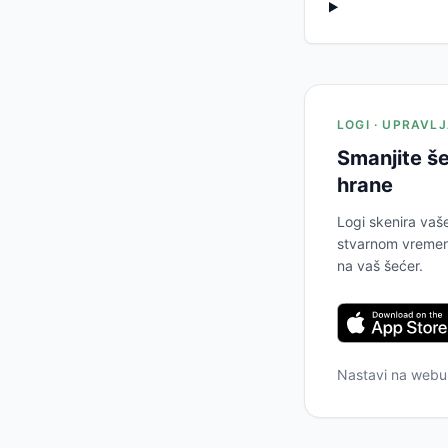
LOGI · UPRAVL
Smanjite še
hrane
Logi skenira vaš
stvarnom vremenu
na vaš šećer.
Nastavi na web