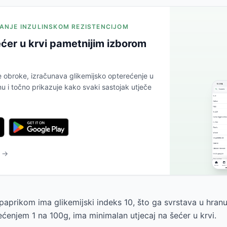
JANJE INZULINSKOM REZISTENCIJOM
ćer u krvi pametnijim izborom
e obroke, izračunava glikemijsko opterećenje u
 i točno prikazuje kako svaki sastojak utječe
u →
paprikom ima glikemijski indeks 10, što ga svrstava u hranu
ećenjem 1 na 100g, ima minimalan utjecaj na šećer u krvi.