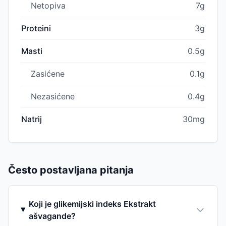
Netopiva
7g
Proteini
3g
Masti
0.5g
Zasićene
0.1g
Nezasićene
0.4g
Natrij
30mg
Često postavljana pitanja
Koji je glikemijski indeks Ekstrakt
ašvagande?