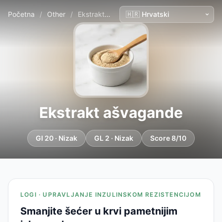
Početna
/
Other
/
Ekstrakt ašvagande
Ekstrakt ašvagande
GI 20 · Nizak
GL 2 · Nizak
Score 8/10
LOGI · UPRAVLJANJE INZULINSKOM REZISTENCIJOM
Smanjite šećer u krvi pametnijim