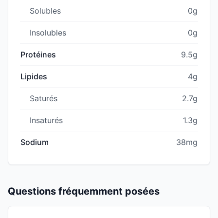
Solubles
0g
Insolubles
0g
Protéines
9.5g
Lipides
4g
Saturés
2.7g
Insaturés
1.3g
Sodium
38mg
Questions fréquemment posées