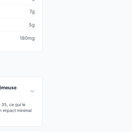
7g
5g
180mg
crémeuse
35, ce qui le
n impact minimal