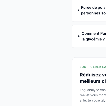
Purée de pois
personnes souf
Comment Purée
la glycémie ?
LOGI · GÉRER L
Réduisez v
meilleurs c
Logi analyse vos
réel et vous mo
affecte votre gl