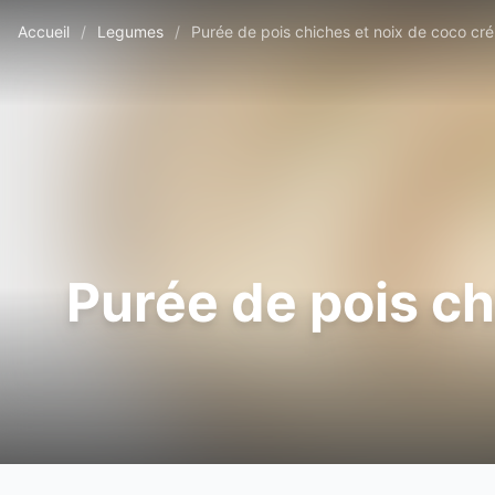
Accueil
/
Legumes
/
Purée de pois chiches et noix de coco c
Purée de pois c