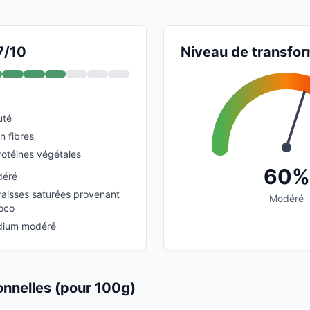
7/10
Niveau de transfor
uté
n fibres
rotéines végétales
60%
déré
raisses saturées provenant
Modéré
coco
dium modéré
ionnelles (pour 100g)