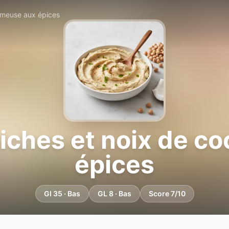
rémeuse aux épices
hiches et noix de c
épices
GI 35 · Bas
GL 8 · Bas
Score 7/10