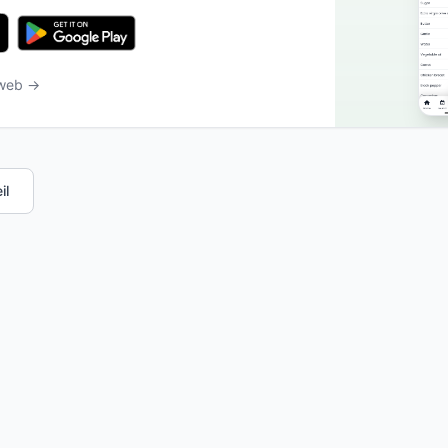
 web →
il