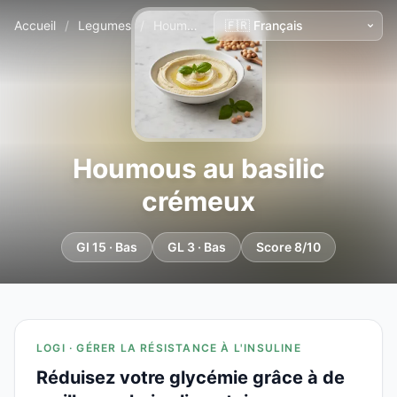
Accueil
/
Legumes
/
Houmous au basilic crémeux
Houmous au basilic
crémeux
GI 15 · Bas
GL 3 · Bas
Score 8/10
LOGI · GÉRER LA RÉSISTANCE À L'INSULINE
Réduisez votre glycémie grâce à de