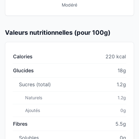
Modéré
Valeurs nutritionnelles (pour 100g)
Calories
220 kcal
Glucides
18g
Sucres (total)
1.2g
Naturels
1.2g
Ajoutés
0g
Fibres
5.5g
Solubles
0g