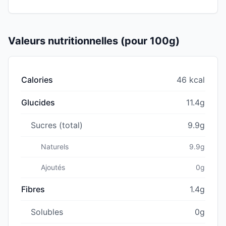
Valeurs nutritionnelles (pour 100g)
Calories
46 kcal
Glucides
11.4g
Sucres (total)
9.9g
Naturels
9.9g
Ajoutés
0g
Fibres
1.4g
Solubles
0g