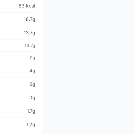
83 kcal
18.7g
13.7g
13.7g
0g
4g
0g
0g
1.7g
1.2g