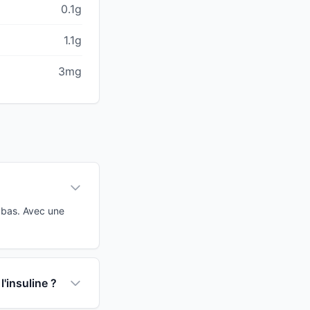
0.1g
1.1g
3mg
 bas. Avec une
'insuline ?