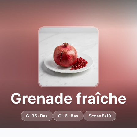
Grenade fraîche
GI 35 · Bas
GL 6 · Bas
Score 8/10