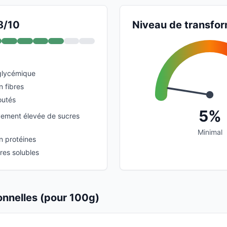
8/10
Niveau de transfor
glycémique
n fibres
outés
5%
ivement élevée de sucres
Minimal
n protéines
res solubles
ionnelles (pour 100g)