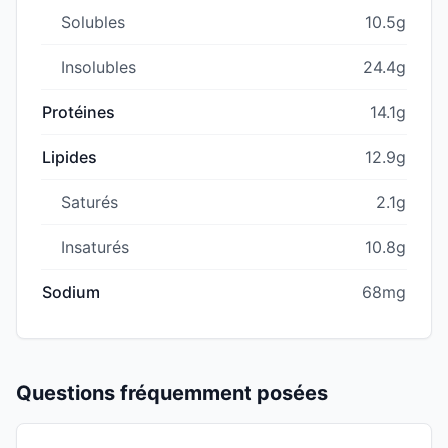
Solubles
10.5g
Insolubles
24.4g
Protéines
14.1g
Lipides
12.9g
Saturés
2.1g
Insaturés
10.8g
Sodium
68mg
Questions fréquemment posées