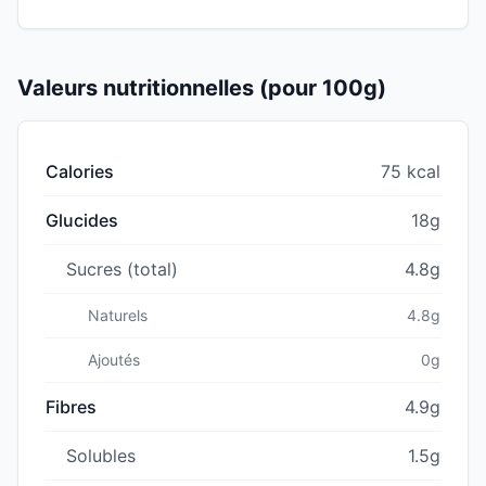
Valeurs nutritionnelles (pour 100g)
Calories
75 kcal
Glucides
18g
Sucres (total)
4.8g
Naturels
4.8g
Ajoutés
0g
Fibres
4.9g
Solubles
1.5g