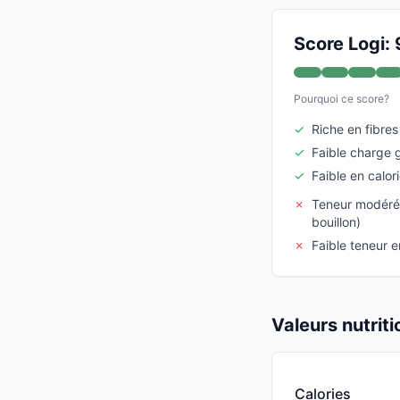
Score Logi: 
Pourquoi ce score?
✓
Riche en fibres
✓
Faible charge 
✓
Faible en calor
✗
Teneur modéré
bouillon)
✗
Faible teneur e
Valeurs nutrit
Calories