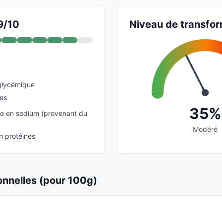
9/10
Niveau de transfor
glycémique
ies
35%
e en sodium (provenant du
Modéré
n protéines
ionnelles (pour 100g)