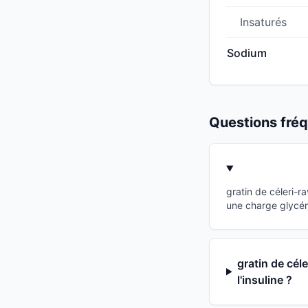
Insaturés
Sodium
Questions fr
gratin de céleri-r
une charge glycém
gratin de cél
l'insuline ?