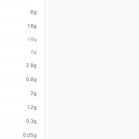
6g
1.6g
1.6g
0g
2.8g
0.8g
2g
1.2g
0.3g
0.05g