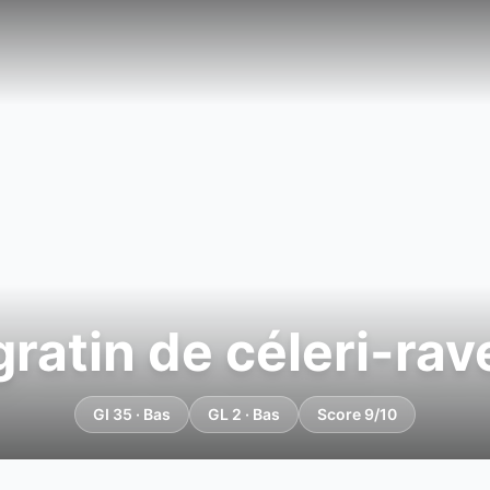
gratin de céleri-rav
GI 35 · Bas
GL 2 · Bas
Score 9/10