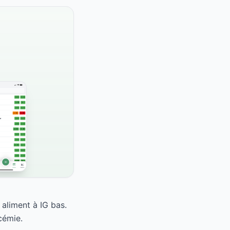
 aliment à IG bas.
cémie.