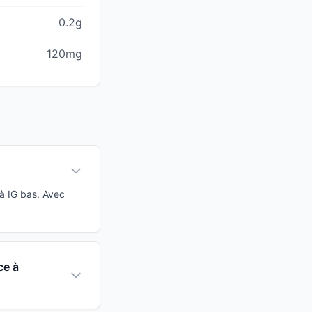
0.2g
120mg
 à IG bas. Avec
ce à