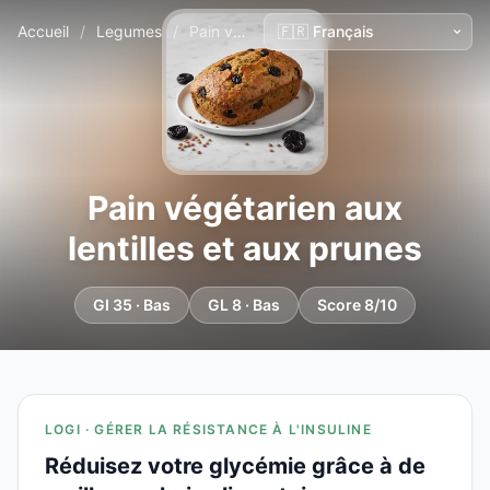
Accueil
/
Legumes
/
Pain végétarien aux lentilles et aux prunes
Pain végétarien aux
lentilles et aux prunes
GI 35 · Bas
GL 8 · Bas
Score 8/10
LOGI · GÉRER LA RÉSISTANCE À L'INSULINE
Réduisez votre glycémie grâce à de