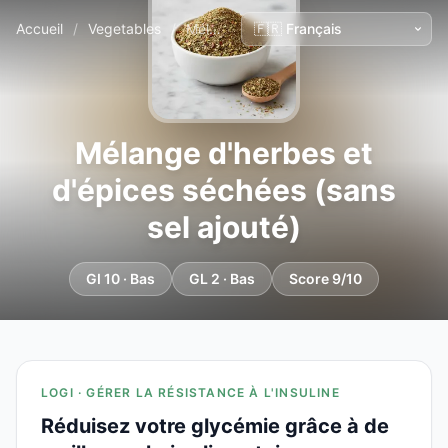
Accueil
/
Vegetables
/
Mélange d'herbes et d'épices séchées (sans sel ajouté)
Mélange d'herbes et
d'épices séchées (sans
sel ajouté)
GI 10 · Bas
GL 2 · Bas
Score 9/10
LOGI · GÉRER LA RÉSISTANCE À L'INSULINE
Réduisez votre glycémie grâce à de