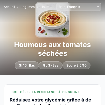
Accueil
/
Legumes
/
Houmous aux tomates séchées
Houmous aux tomates
séchées
GI 15 · Bas
GL 3 · Bas
Score 8.5/10
LOGI · GÉRER LA RÉSISTANCE À L'INSULINE
Réduisez votre glycémie grâce à de