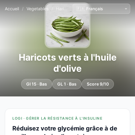
Accueil
/
Vegetables
/
Haricots verts à l'huile d'olive
Haricots verts à l'huile
d'olive
GI 15 · Bas
GL 1 · Bas
Score 9/10
LOGI · GÉRER LA RÉSISTANCE À L'INSULINE
Réduisez votre glycémie grâce à de