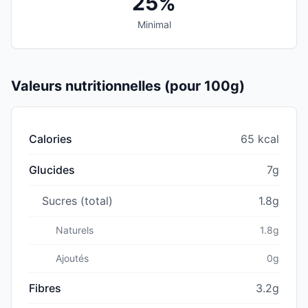
25%
Minimal
Valeurs nutritionnelles (pour 100g)
Calories
65 kcal
Glucides
7g
Sucres (total)
1.8g
Naturels
1.8g
Ajoutés
0g
Fibres
3.2g