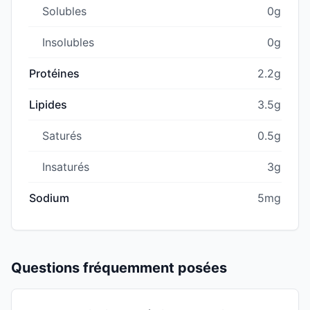
Solubles
0g
Insolubles
0g
Protéines
2.2g
Lipides
3.5g
Saturés
0.5g
Insaturés
3g
Sodium
5mg
Questions fréquemment posées