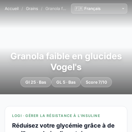
Accueil
/
Grains
/
Granola faible en glucides Vogel's
Granola faible en glucides
Vogel's
GI 25 · Bas
GL 5 · Bas
Score 7/10
LOGI · GÉRER LA RÉSISTANCE À L'INSULINE
Réduisez votre glycémie grâce à de