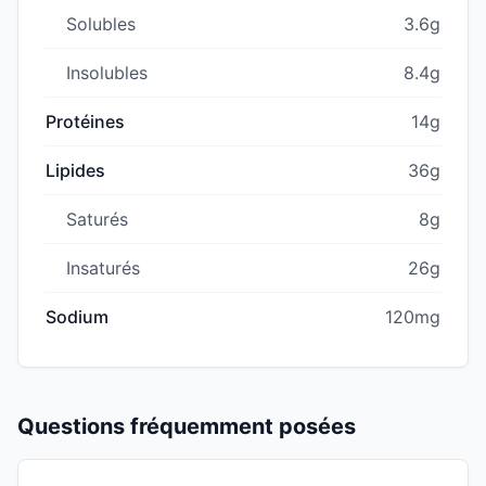
Solubles
3.6g
Insolubles
8.4g
Protéines
14g
Lipides
36g
Saturés
8g
Insaturés
26g
Sodium
120mg
Questions fréquemment posées