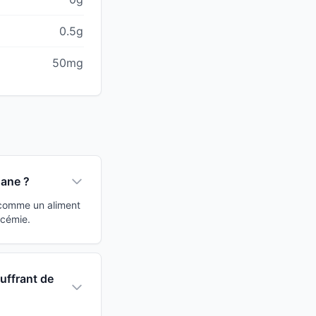
0.5g
50mg
hane ?
 comme un aliment
ycémie.
uffrant de