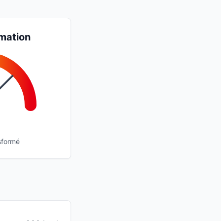
mation
sformé