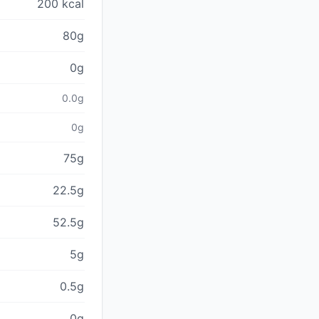
200 kcal
80g
0g
0.0g
0g
75g
22.5g
52.5g
5g
0.5g
0g