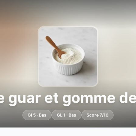
 guar et gomme de
GI 5 · Bas
GL 1 · Bas
Score 7/10