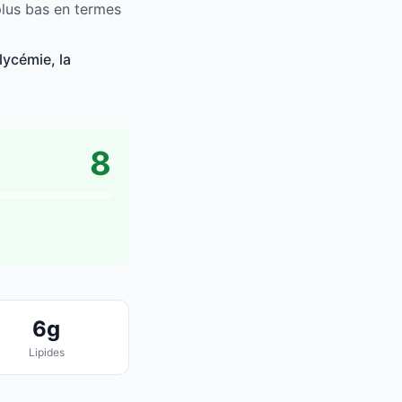
plus bas en termes
lycémie, la
8
6g
Lipides