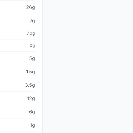
26g
7g
7.0g
0g
5g
1.5g
3.5g
12g
6g
1g