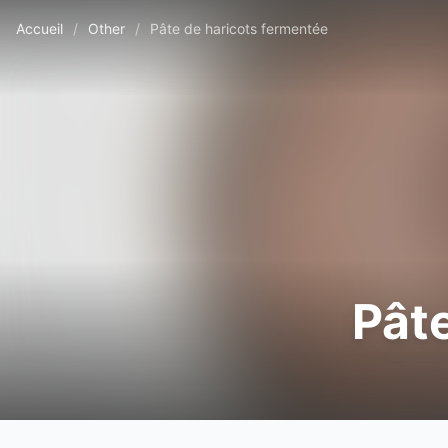
Accueil
/
Other
/
Pâte de haricots fermentée
Pât