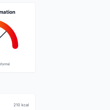
mation
sformé
210 kcal