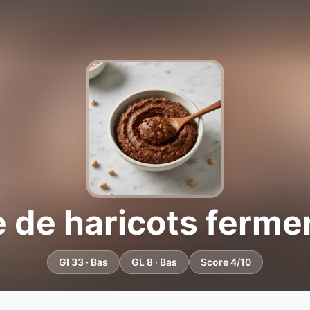
e de haricots ferme
GI 33 · Bas
GL 8 · Bas
Score 4/10